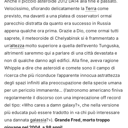
Anche il piccolo asteroide 2012 DA14 alla fine è passato.
Velocissimo, sfiorando delicatamente la
Terra
come
previsto, ma davanti a una platea di osservatori ormai
parecchio distratta da quanto era successo in Russia
appena qualche ora prima. Grazie a Dio, come ormai tutti
saprete, il meteoroide di Chelyabinsk si è frammentato a
un’
altezza
molto superiore a quella dell’evento Tunguska,
altrimenti saremmo qui a parlare di una città devastata e
non di qualche danno agli edifici. Alla fine, aveva ragione
Whipple a dire che asteroidi e comete sono il campo di
ricerca che più riconduce l’apparente innocua astrattezza
degli spazi infiniti alla preoccupazione della specie umana
per un pericolo immanente… (l’astronomo americano finiva
regolarmente il discorso con una imprecazione off record
del tipo: «Who cares a damn galaxy?», che nella versione
più educata può essere tradotto in «a chi può interessare
una dannata
galassia
?»).
Grande Fred, morto troppo
giovane nel 2004, a 98 anni!