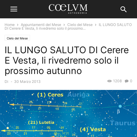
Home
Appuntamenti del Mese
Cielo del Mese
IL LUNGO SALUTO
DI Cerere E Vesta, li rivedremo solo il prossimo...
Cielo del Mese
IL LUNGO SALUTO DI Cerere
E Vesta, li rivedremo solo il
prossimo autunno
1208
0
Di
-
30 Marzo 2013