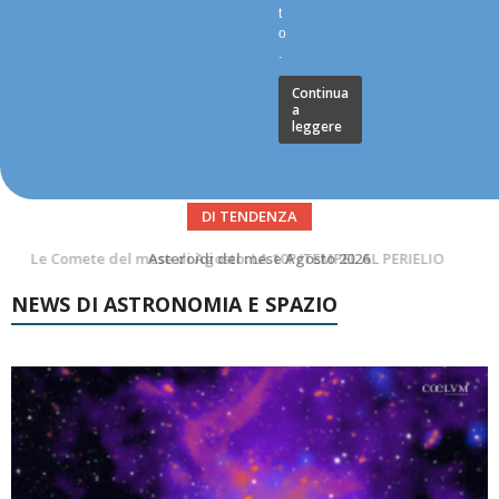
t
o
.
Continua
a
leggere
DI TENDENZA
Asteroidi del mese Agosto 2026
NEWS DI ASTRONOMIA E SPAZIO