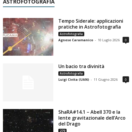
ASTROFOTOGRAFIA
Tempo Siderale: applicazioni
pratiche in Astrofotografia
Astrofotografia
Agnese Caramanico
-
10 Luglio 2026
0
Un bacio tra divinità
Astrofotografia
Luigi Civita (UAN)
-
11 Giugno 2026
0
ShaRA#14.1 – Abell 370 e la
lente gravitazionale dell’Arco
del Drago
279