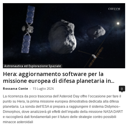
Astronautica ed Esplorazione Spaziale
Hera: aggiornamento software per la
missione europea di difesa planetaria in...
Rossana Conte
-
15 Luglio 2026
0
La ricorrenza da poco trascorsa dell’Asteroid Day offre l’occasione per fare il
punto su Hera, la prima missione europea dimostrativa dedicata alla difesa
planetaria. La sonda dell’ESA si prepara a raggiungere il sistema Didymos–
Dimorphos, dove analizzerà gli effetti dell’impatto della missione NASA DART
e raccoglierà dati fondamentali per il futuro delle strategie contro possibili
minacce asteroidali