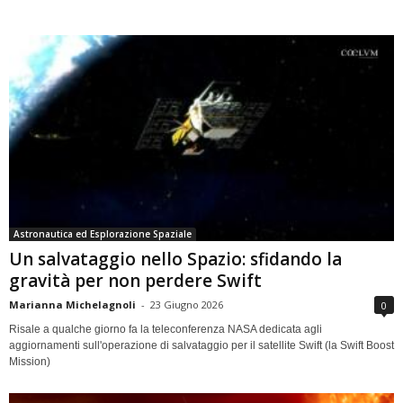
Astronautica ed Esplorazione Spaziale
Un salvataggio nello Spazio: sfidando la
gravità per non perdere Swift
Marianna Michelagnoli
-
23 Giugno 2026
0
Risale a qualche giorno fa la teleconferenza NASA dedicata agli
aggiornamenti sull'operazione di salvataggio per il satellite Swift (la Swift Boost
Mission)