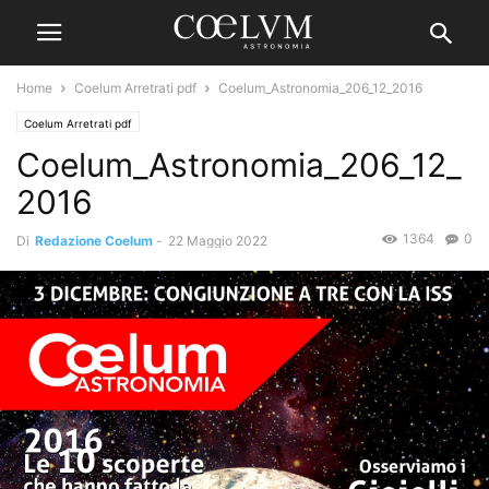
Home
Coelum Arretrati pdf
Coelum_Astronomia_206_12_2016
Coelum Arretrati pdf
Coelum_Astronomia_206_12_
2016
1364
0
Di
Redazione Coelum
-
22 Maggio 2022