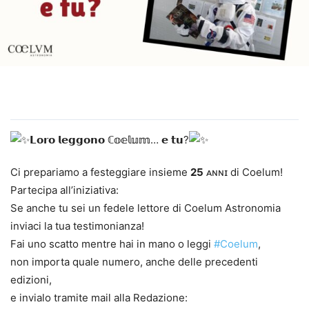
𝗟𝗼𝗿𝗼 𝗹𝗲𝗴𝗴𝗼𝗻𝗼 ℂ𝕠𝕖𝕝𝕦𝕞… 𝗲 𝘁𝘂?
Ci prepariamo a festeggiare insieme
25
ᴀɴɴɪ di Coelum!
Partecipa all’iniziativa:
Se anche tu sei un fedele lettore di Coelum Astronomia
inviaci la tua testimonianza!
Fai uno scatto mentre hai in mano o leggi
#Coelum
,
non importa quale numero, anche delle precedenti
edizioni,
e invialo tramite mail alla Redazione: