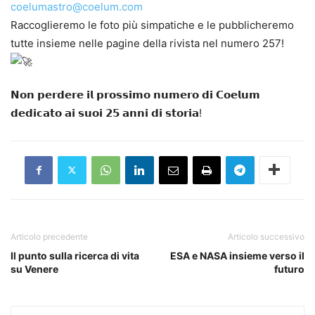
coelumastro@coelum.com
Raccoglieremo le foto più simpatiche e le pubblicheremo
tutte insieme nelle pagine della rivista nel numero 257!
𝗡𝗼𝗻 𝗽𝗲𝗿𝗱𝗲𝗿𝗲 𝗶𝗹 𝗽𝗿𝗼𝘀𝘀𝗶𝗺𝗼 𝗻𝘂𝗺𝗲𝗿𝗼 𝗱𝗶 𝗖𝗼𝗲𝗹𝘂𝗺
𝗱𝗲𝗱𝗶𝗰𝗮𝘁𝗼 𝗮𝗶 𝘀𝘂𝗼𝗶 𝟮𝟱 𝗮𝗻𝗻𝗶 𝗱𝗶 𝘀𝘁𝗼𝗿𝗶𝗮!
Articolo precedente
Articolo successivo
Il punto sulla ricerca di vita
ESA e NASA insieme verso il
su Venere
futuro