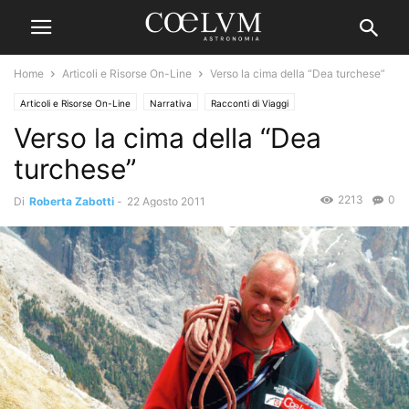
Home
Articoli e Risorse On-Line
Verso la cima della “Dea turchese”
Articoli e Risorse On-Line
Narrativa
Racconti di Viaggi
Verso la cima della “Dea
turchese”
2213
0
Di
Roberta Zabotti
-
22 Agosto 2011