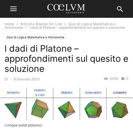
Home
Articoli e Risorse On-Line
Quiz di Logica Matematica e
Astronomia
I dadi di Platone – approfondimenti sul quesito e soluzione
Quiz di Logica Matematica e Astronomia
I dadi di Platone –
approfondimenti sul quesito e
soluzione
5455
0
Di
-
9 Gennaio 2015
I cinque solidi platonici