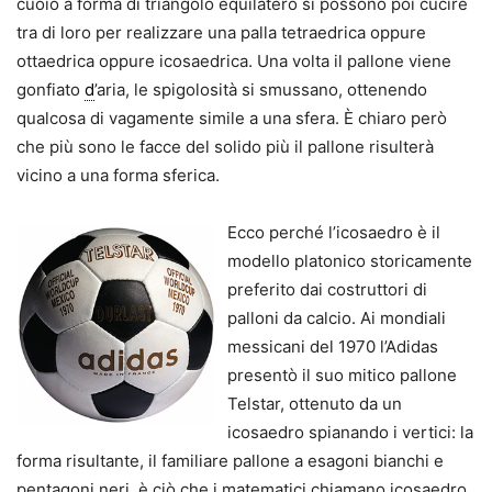
cuoio a forma di triangolo equilatero si possono poi cucire
tra di loro per realizzare una palla tetraedrica oppure
ottaedrica oppure icosaedrica. Una volta il pallone viene
gonfiato
d
’aria, le spigolosità si smussano, ottenendo
qualcosa di vagamente simile a una sfera. È chiaro però
che più sono le facce del solido più il pallone risulterà
vicino a una forma sferica.
Ecco perché l’icosaedro è il
modello platonico storicamente
preferito dai costruttori di
palloni da calcio. Ai mondiali
messicani del 1970 l’Adidas
presentò il suo mitico pallone
Telstar, ottenuto da un
icosaedro spianando i vertici: la
forma risultante, il familiare pallone a esagoni bianchi e
pentagoni neri, è ciò che i matematici chiamano icosaedro