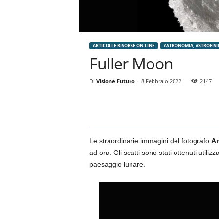
ARTICOLI E RISORSE ON-LINE
ASTRONOMIA, ASTROFISI
Fuller Moon
Di
Visione Futuro
-
8 Febbraio 2022
2147
Le straordinarie immagini del fotografo
An
ad ora. Gli scatti sono stati ottenuti utili
paesaggio lunare.