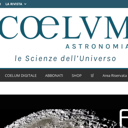
R
LA RIVISTA
COELUM DIGITALE
ABBONATI
SHOP
🛒
Area Riservata