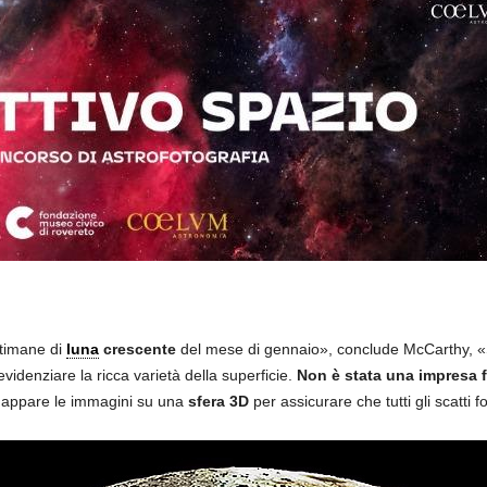
ttimane di
luna
crescente
del mese di gennaio», conclude McCarthy, «S
evidenziare la ricca varietà della superficie.
Non è stata una impresa f
mappare le immagini su una
sfera 3D
per assicurare che tutti gli scatti 