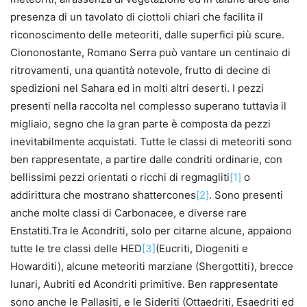
presenza di un tavolato di ciottoli chiari che facilita il
riconoscimento delle meteoriti, dalle superfici più scure.
Ciononostante, Romano Serra può vantare un centinaio di
ritrovamenti, una quantità notevole, frutto di decine di
spedizioni nel Sahara ed in molti altri deserti. I pezzi
presenti nella raccolta nel complesso superano tuttavia il
migliaio, segno che la gran parte è composta da pezzi
inevitabilmente acquistati. Tutte le classi di meteoriti sono
ben rappresentate, a partire dalle condriti ordinarie, con
bellissimi pezzi orientati o ricchi di regmagliti
[1]
o
addirittura che mostrano shattercones
[2]
. Sono presenti
anche molte classi di Carbonacee, e diverse rare
Enstatiti.Tra le Acondriti, solo per citarne alcune, appaiono
tutte le tre classi delle HED
[3]
(Eucriti, Diogeniti e
Howarditi), alcune meteoriti marziane (Shergottiti), brecce
lunari, Aubriti ed Acondriti primitive. Ben rappresentate
sono anche le Pallasiti, e le Sideriti (Ottaedriti, Esaedriti ed