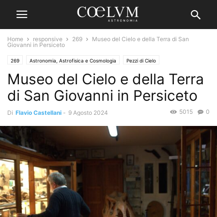
Home
responsive
269
Museo del Cielo e della Terra di San
Giovanni in Persiceto
269
Astronomia, Astrofisica e Cosmologia
Pezzi di Cielo
Museo del Cielo e della Terra
di San Giovanni in Persiceto
5015
0
Di
Flavio Castellani
-
9 Agosto 2024