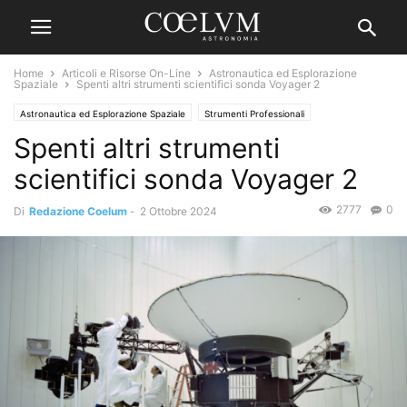
Home
Articoli e Risorse On-Line
Astronautica ed Esplorazione
Spaziale
Spenti altri strumenti scientifici sonda Voyager 2
Astronautica ed Esplorazione Spaziale
Strumenti Professionali
Spenti altri strumenti
scientifici sonda Voyager 2
2777
0
Di
Redazione Coelum
-
2 Ottobre 2024