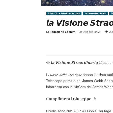
ARTICOLI E RISORSE ON-LINE
ASTROFOTOGRAFIA
N
𝙡𝙖 𝙑𝙞𝙨𝙞𝙤𝙣𝙚 𝙎𝙩
Di
Redazione Coelum
-
20 Ottobre 2022
20
😍 𝙡𝙖 𝙑𝙞𝙨𝙞𝙤𝙣𝙚 𝙎𝙩𝙧𝙖𝙤𝙧𝙙𝙞𝙣𝙖𝙧𝙞𝙖 😍e
I 𝑃𝑖𝑙𝑎𝑠𝑡𝑟𝑖 𝑑𝑒𝑙𝑙𝑎 𝐶𝑟𝑒𝑎𝑧𝑖𝑜𝑛𝑒
Telescope prima e del James Webb Space 
infrarosso con la NirCam del James Webb 
𝗖𝗼𝗺𝗽𝗹𝗶𝗺𝗲𝗻𝘁𝗶 𝗚𝗶𝘂𝘀𝗲𝗽𝗽𝗲! 🏅
Crediti sono NASA, ESA Hubble Heritage