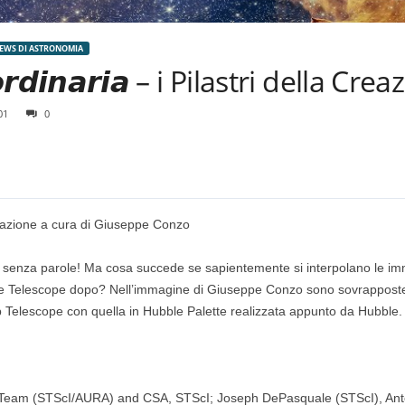
EWS DI ASTRONOMIA
𝙧𝙖𝙤𝙧𝙙𝙞𝙣𝙖𝙧𝙞𝙖 – i Pilastri della 
01
0
laborazione a cura di
Giuseppe Conzo
 hanno lasciato tutti senza parole! Ma cosa succede se sapientemente si interpolano
Telescope dopo? Nell’immagine di Giuseppe Conzo sono sovrapposte un
Telescope con quella in Hubble Palette realizzata appunto da Hubble.
 Team (STScI/AURA) and CSA, STScI; Joseph DePasquale (STScI), An