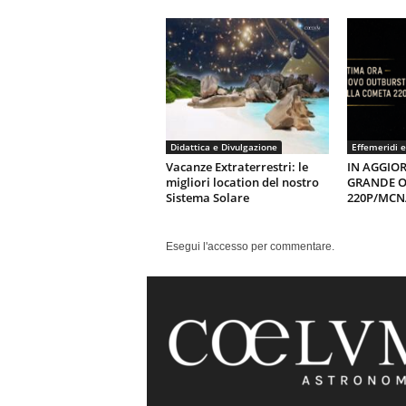
Didattica e Divulgazione
Effemeridi e
Vacanze Extraterrestri: le
IN AGGIO
migliori location del nostro
GRANDE O
Sistema Solare
220P/MC
Esegui l'accesso per commentare.