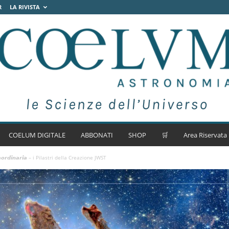
R
LA RIVISTA
COELUM DIGITALE
ABBONATI
SHOP
🛒
Area Riservata
𝙩𝙧𝙖𝙤𝙧𝙙𝙞𝙣𝙖𝙧𝙞𝙖 – i Pilastri della Creazione JWST