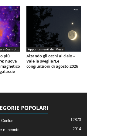
Astronomia, Astrofisica e Cosmologia
Appuntamenti del Mese
io più
Alzando gli occhi al cielo –
re: nuova
Vale la sveglia?Le
 magnetico
congiunzioni di agosto 2026
galassie
EGORIE POPOLARI
12873
-Coelum
2914
e e Incontri