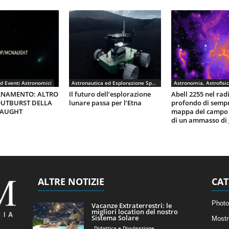
d Eventi Astronomici
Astronautica ed Esplorazione Spaziale
RNAMENTO: ALTRO
Il futuro dell’esplorazione
Abell 2255 nel rad
UTBURST DELLA
lunare passa per l’Etna
profondo di semp
NAUGHT
mappa del campo
di un ammasso di 
ALTRE NOTIZIE
CAT
Photo
Vacanze Extraterrestri: le
migliori location del nostro
Sistema Solare
Mostr
Didattica e Divulgazione