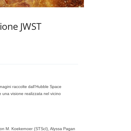
Creazione JWST
 le immagini raccolte dall’Hubble Space
a visione realizzata nel vicino
ton M. Koekemoer (STScI), Alyssa Pagan