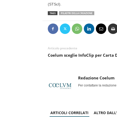
(STScI).
TAGS
PILASTRI DELLA CREAZIONE
Articolo precedente
Coelum sceglie InfoClip per Carta 
Redazione Coelum
Per contattare la redazione
ARTICOLI CORRELATI
ALTRO DALL