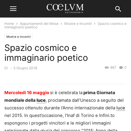
Home
Appuntamenti del Mese
Mostre e Incontri
Spazio cosmico e
immaginario poetico
Mostre e Incontri
Spazio cosmico e
immaginario poetico
867
0
Di
-
5 Giugno 2018
Mercoledì 16 maggio
si è celebrata la
prima Giornata
mondiale della
luce
, proclamata dall’Unesco a seguito del
successo ottenuto durante l’Anno internazionale della
luce
nel 2015. In quest’occasione, l’Inaf di Torino e Infini.to
espongono i progetti vincitori e le migliori immagini
selezionate dalla giuria del concorso “2015: Anno della