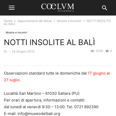
Home
Appuntamenti del Mese
Mostre e Incontri
NOTTI INSOLITE
AL BALÌ
Mostre e Incontri
NOTTI INSOLITE AL BALÌ
1054
0
Di
-
14 Giugno 2012
Osservazioni standard tutte le domeniche dal
17 giugno al
27 luglio
.
Località San Martino – 61030 Saltara (PU)
Per orari di apertura, informazioni e contatti:
dal lunedì al venerdì 9:30 – 13:00. Tel. 0721 892390
E-mail: info@museodelbali.org