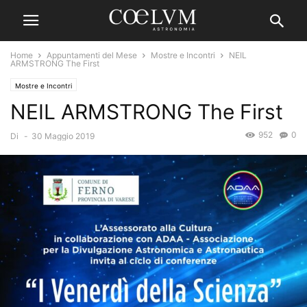
Home
Appuntamenti del Mese
Mostre e Incontri
NEIL
ARMSTRONG The First
Mostre e Incontri
NEIL ARMSTRONG The First
952
0
Di
-
30 Maggio 2019