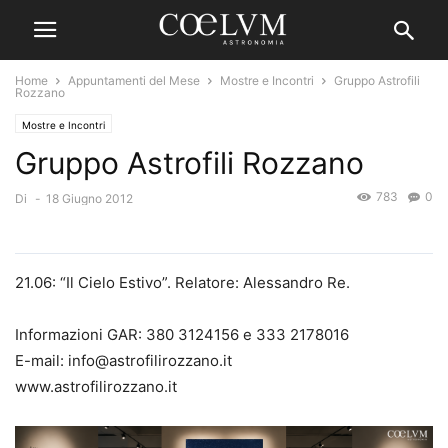
Home
Appuntamenti del Mese
Mostre e Incontri
Gruppo Astrofili
Rozzano
Mostre e Incontri
Gruppo Astrofili Rozzano
783
0
Di
-
18 Giugno 2012
21.06: “Il Cielo Estivo”. Relatore: Alessandro Re.
Informazioni GAR: 380 3124156 e 333 2178016
E-mail: info@astrofilirozzano.it
www.astrofilirozzano.it