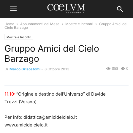
Home
Appuntamenti del Mese
Mostre e Incontri
Gruppo Amici del
Cielo Barzago
Mostre e Incontri
Gruppo Amici del Cielo
Barzago
858
0
Di
Marco Grisostomi
-
8 Ottobre 2013
11.10:
“Origine e destino dell’
Universo
” di Davide
Trezzi (Verano).
Per info: didattica@amicidelcielo.it
www.amicidelcielo.it