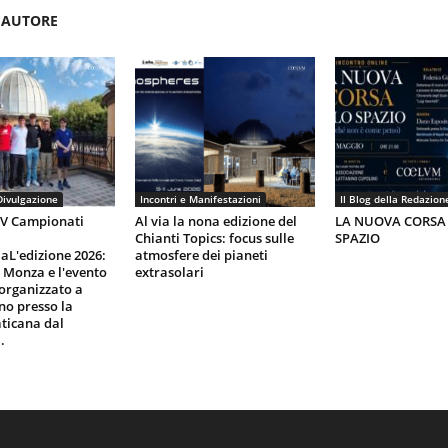
'AUTORE
Divulgazione
Incontri e Manifestazioni
Il Blog della Redazion
IV Campionati
Al via la nona edizione del
LA NUOVA CORSA
Chianti Topics: focus sulle
SPAZIO
aL'edizione 2026:
atmosfere dei pianeti
i Monza e l'evento
extrasolari
organizzato a
gno presso la
ticana dal
.