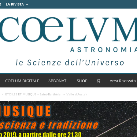
R
LA RIVISTA
COELUM DIGITALE
ABBONATI
SHOP
🛒
Area Riservata
ETOILES ET MUSIQUE – Saint-Barthélemy (Valle d’Aosta)