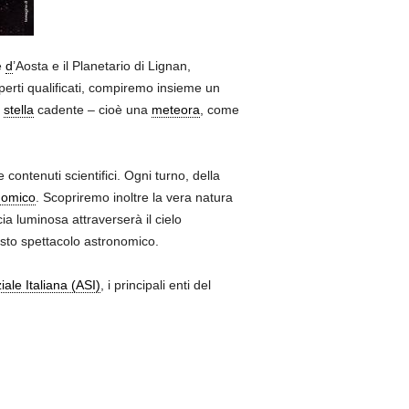
e
d
’Aosta e il Planetario di Lignan,
sperti qualificati, compiremo insieme un
a
stella
cadente – cioè una
meteora
, come
 contenuti scientifici. Ogni turno, della
nomico
. Scopriremo inoltre la vera natura
a luminosa attraverserà il cielo
esto spettacolo astronomico.
ale Italiana (ASI)
, i principali enti del