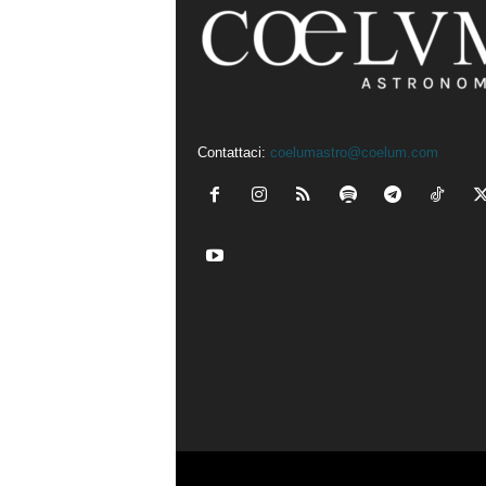
Contattaci:
coelumastro@coelum.com