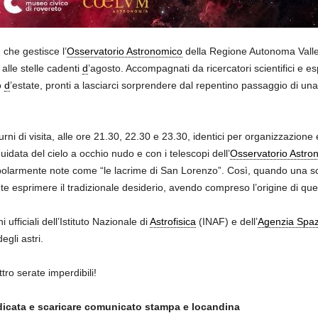
che gestisce l’
Osservatorio Astronomico
della Regione Autonoma Vall
alle stelle cadenti
d
’agosto. Accompagnati da ricercatori scientifici e e
o
d
’estate, pronti a lasciarci sorprendere dal repentino passaggio di un
ni di visita, alle ore 21.30, 22.30 e 23.30, identici per organizzazione e
idata del cielo a occhio nudo e con i telescopi dell’
Osservatorio Astro
polarmente note come “le lacrime di San Lorenzo”. Così, quando una sci
te esprimere il tradizionale desiderio, avendo compreso l’origine di qu
i ufficiali dell’Istituto Nazionale di
Astrofisica
(INAF) e dell’
Agenzia Spazi
egli astri.
ro serate imperdibili!
dicata e scaricare comunicato stampa e locandina