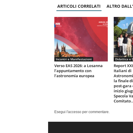
ARTICOLI CORRELATI
ALTRO DALL
Incontri e Manifestazioni
Didattica e 
Verso EAS 2026: a Losanna
Report XX
l’appuntamento con
Italiani di
l’astronomia europea
Astronomi
la finale d
post-gara 
inizio giu
Specola Va
Comitato..
Esegui l'accesso per commentare.