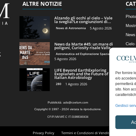
ALTRE NOTIZIE
CAT
Photo
Alzando gli occhi al cielo – Vale
la sveglia?Le congiunzioni di...
Mostr
News di Astronomia
5 Agosto 2026
News 
News da Marte #45: un mare di
Cielo
poligoni, Curiosity risale Valle...
Astro
Astronautica ed Esplorazione Spaziale
5 Agosto 2026
Artico
LIFE Beyond EarthExploring
Il Bl
Per fornire 
Exoplanets and the Future of
Italian Astrobiology
e/o accedere
permetterà d
280
1 Agosto 2026
sito. Non ac
caratteristic
Pubblicità:
ads@coelum.com
Gestisci serv
Copyright © 1997 - 2024 vietata la riproduzione.
CF/P.IVA/VAT.C IT.01988340434
Ac
Privacy Policy
Termini e Condizioni di Vendita
Diritto di r