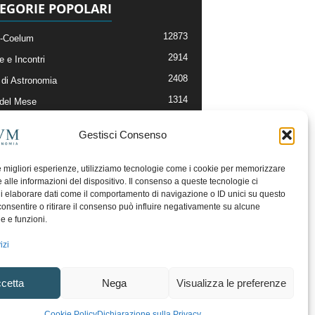
EGORIE POPOLARI
12873
-Coelum
2914
e e Incontri
2408
di Astronomia
1314
 del Mese
364
nomia, Astrofisica e Cosmologia
Gestisci Consenso
268
li e Risorse On-Line
192
og della Redazione
le migliori esperienze, utilizziamo tecnologie come i cookie per memorizzare
 alle informazioni del dispositivo. Il consenso a queste tecnologie ci
i elaborare dati come il comportamento di navigazione o ID unici su questo
consentire o ritirare il consenso può influire negativamente su alcune
he e funzioni.
izi
cetta
Nega
Visualizza le preferenze
ecesso
Regolamento uso sezione PhotoCoelum
Cookie Policy
Dichiarazione sulla Privacy