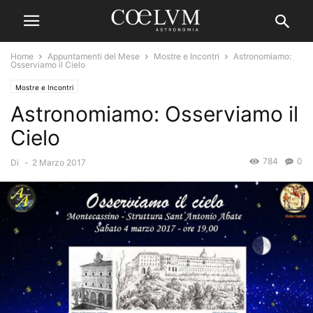
Home
Appuntamenti del Mese
Mostre e Incontri
Astronomiamo:
Osserviamo il Cielo
Mostre e Incontri
Astronomiamo: Osserviamo il
Cielo
784
0
Di
-
2 Marzo 2017