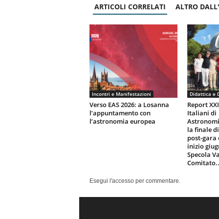
ARTICOLI CORRELATI
ALTRO DALL
Incontri e Manifestazioni
Didattica e 
Verso EAS 2026: a Losanna
Report XX
l’appuntamento con
Italiani di
l’astronomia europea
Astronomi
la finale d
post-gara 
inizio giu
Specola Va
Comitato..
Esegui l'accesso per commentare.