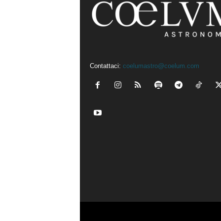
Contattaci:
coelumastro@coelum.com