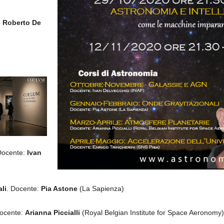
n
Roberto De
ocente:
Ivan
li
. Docente:
Pia Astone
(La Sapienza)
Docente:
Arianna Piccialli
(Royal Belgian Institute for Space Aeronomy)