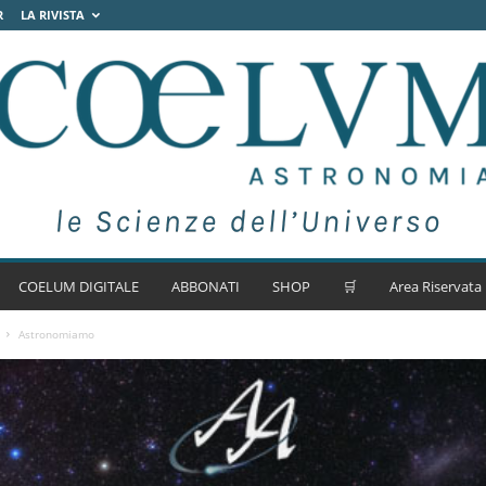
R
LA RIVISTA
COELUM DIGITALE
ABBONATI
SHOP
🛒
Area Riservata
Astronomiamo