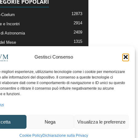
EGORIE POPOLARI
12873
-Coelum
2914
e e Incontri
2409
di Astronomia
1315
 del Mese
365
nomia, Astrofisica e Cosmologia
Gestisci Consenso
268
li e Risorse On-Line
192
og della Redazione
le migliori esperienze, utilizziamo tecnologie come i cookie per memorizzare
 alle informazioni del dispositivo. Il consenso a queste tecnologie ci
i elaborare dati come il comportamento di navigazione o ID unici su questo
consentire o ritirare il consenso può influire negativamente su alcune
he e funzioni.
izi
cetta
Nega
Visualizza le preferenze
ecesso
Regolamento uso sezione PhotoCoelum
Cookie Policy
Dichiarazione sulla Privacy