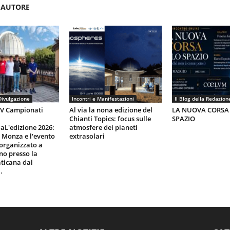
'AUTORE
Divulgazione
Incontri e Manifestazioni
Il Blog della Redazion
IV Campionati
Al via la nona edizione del
LA NUOVA CORSA
Chianti Topics: focus sulle
SPAZIO
aL'edizione 2026:
atmosfere dei pianeti
i Monza e l'evento
extrasolari
organizzato a
gno presso la
ticana dal
.