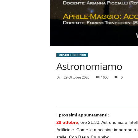
MOSTRE E INCONTRI
Astronomiamo
Di
-
29 Ottobre 2020
1008
0
I prossimi appuntamenti:
29 ottobre
,
ore 21:30: Astronomia e Intel
Artificiale. Come le macchine imparano a
stelle. Con
Dario Colombo