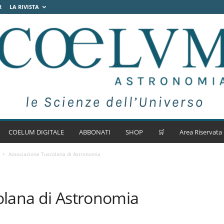
R
LA RIVISTA
COELUM DIGITALE
ABBONATI
SHOP
🛒
Area Riservata
Associazione Tuscolana di Astronomia
olana di Astronomia