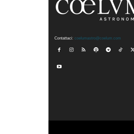
Contattaci:
coelumastro@coelum.com