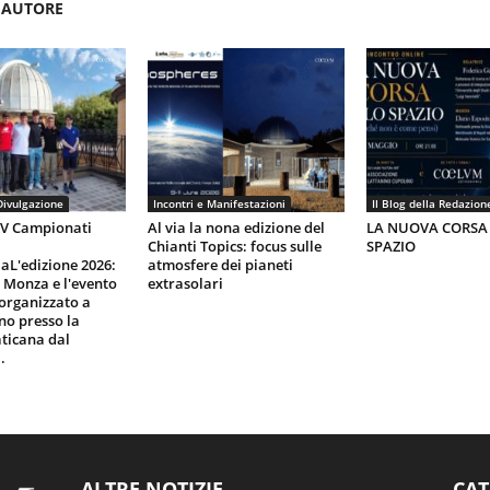
'AUTORE
Divulgazione
Incontri e Manifestazioni
Il Blog della Redazion
IV Campionati
Al via la nona edizione del
LA NUOVA CORSA
Chianti Topics: focus sulle
SPAZIO
aL'edizione 2026:
atmosfere dei pianeti
i Monza e l'evento
extrasolari
organizzato a
gno presso la
ticana dal
.
ALTRE NOTIZIE
CAT