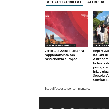
ARTICOLI CORRELATI
ALTRO DALL
Incontri e Manifestazioni
Didattica e 
Verso EAS 2026: a Losanna
Report XX
l’appuntamento con
Italiani di
l’astronomia europea
Astronomi
la finale d
post-gara 
inizio giu
Specola Va
Comitato..
Esegui l'accesso per commentare.