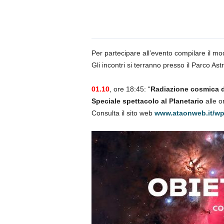
n
o
m
i
a
Per partecipare all’evento compilare il mod
Gli incontri si terranno presso il Parco A
01.10
, ore 18:45: “
Radiazione cosmica di
Speciale spettacolo al Planetario
alle o
Consulta il sito web
www.ataonweb.it/wp