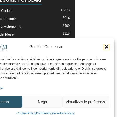
12873
-Coelum
2914
e e Incontri
2409
di Astronomia
1315
 del Mese
365
nomia, Astrofisica e Cosmologia
Gestisci Consenso
268
li e Risorse On-Line
192
og della Redazione
le migliori esperienze, utilizziamo tecnologie come i cookie per memorizzare
 alle informazioni del dispositivo. Il consenso a queste tecnologie ci
i elaborare dati come il comportamento di navigazione o ID unici su questo
consentire o ritirare il consenso può influire negativamente su alcune
he e funzioni.
izi
cetta
Nega
Visualizza le preferenze
ecesso
Regolamento uso sezione PhotoCoelum
Cookie Policy
Dichiarazione sulla Privacy