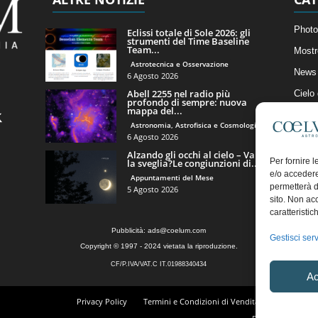
Photo
Eclissi totale di Sole 2026: gli
strumenti del Time Baseline
Team...
Mostr
Astrotecnica e Osservazione
News 
6 Agosto 2026
Abell 2255 nel radio più
Cielo
profondo di sempre: nuova
mappa del...
Astro
Astronomia, Astrofisica e Cosmologia
Artico
6 Agosto 2026
Alzando gli occhi al cielo – Vale
Il Bl
Per fornire 
la sveglia?Le congiunzioni di...
e/o accedere
Appuntamenti del Mese
permetterà d
5 Agosto 2026
sito. Non ac
caratteristic
Pubblicità:
ads@coelum.com
Gestisci serv
Copyright © 1997 - 2024 vietata la riproduzione.
CF/P.IVA/VAT.C IT.01988340434
Ac
Privacy Policy
Termini e Condizioni di Vendita
Diritto di r