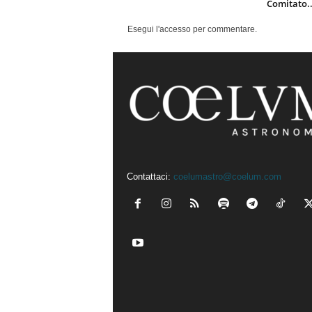
Comitato..
Esegui l'accesso per commentare.
Contattaci:
coelumastro@coelum.com