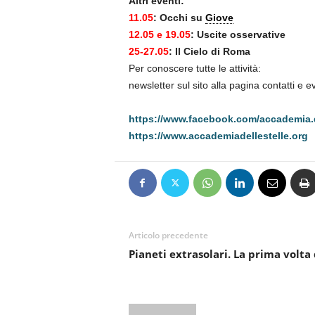
Altri eventi:
11.05
: Occhi su
Giove
12.05 e 19.05
: Uscite osservative
25-27.05
: Il Cielo di Roma
Per conoscere tutte le attività:
newsletter sul sito alla pagina contatti e 
https://www.facebook.com/accademia.d
https://www.accademiadellestelle.org
Articolo precedente
Pianeti extrasolari. La prima volta 