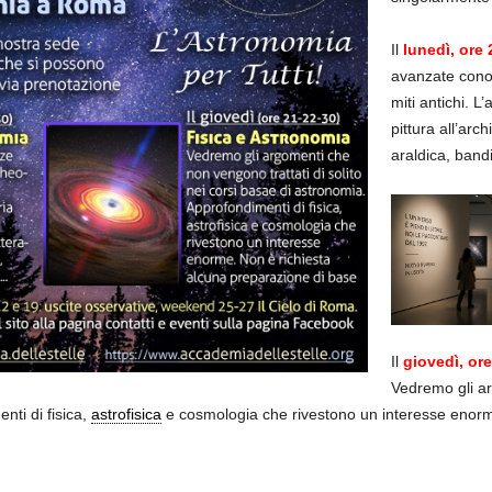
Il
lunedì, ore 
avanzate conos
miti antichi. L’
pittura all’arch
araldica, band
Il
giovedì, ore
Vedremo gli ar
nti di fisica,
astrofisica
e cosmologia che rivestono un interesse enorm