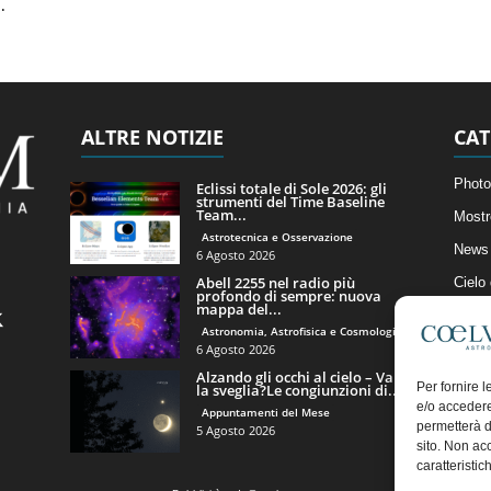
.
ALTRE NOTIZIE
CAT
Photo
Eclissi totale di Sole 2026: gli
strumenti del Time Baseline
Team...
Mostr
Astrotecnica e Osservazione
News 
6 Agosto 2026
Abell 2255 nel radio più
Cielo
profondo di sempre: nuova
mappa del...
Astro
Astronomia, Astrofisica e Cosmologia
Artico
6 Agosto 2026
Alzando gli occhi al cielo – Vale
Il Bl
Per fornire 
la sveglia?Le congiunzioni di...
e/o accedere
Appuntamenti del Mese
permetterà d
5 Agosto 2026
sito. Non ac
caratteristic