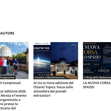
'AUTORE
Divulgazione
Incontri e Manifestazioni
Il Blog della Redazion
IV Campionati
Al via la nona edizione del
LA NUOVA CORSA
Chianti Topics: focus sulle
SPAZIO
aL'edizione 2026:
atmosfere dei pianeti
i Monza e l'evento
extrasolari
organizzato a
gno presso la
ticana dal