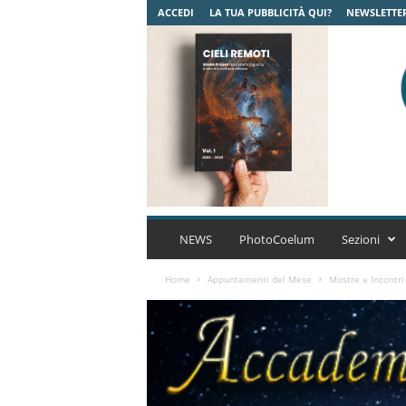
ACCEDI
LA TUA PUBBLICITÀ QUI?
NEWSLETTE
C
o
NEWS
PhotoCoelum
Sezioni
e
l
Home
Appuntamenti del Mese
Mostre e Incontri
u
m
A
s
t
r
o