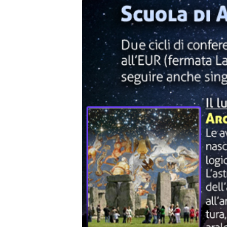
n
o
m
i
a