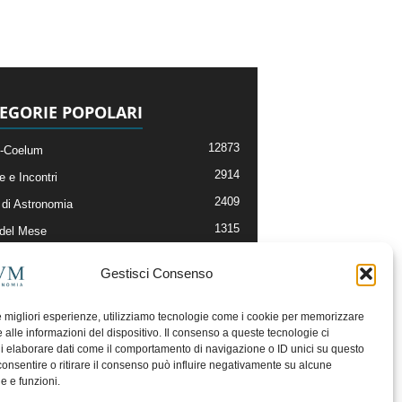
EGORIE POPOLARI
12873
-Coelum
2914
e e Incontri
2409
di Astronomia
1315
 del Mese
365
nomia, Astrofisica e Cosmologia
Gestisci Consenso
268
li e Risorse On-Line
192
og della Redazione
le migliori esperienze, utilizziamo tecnologie come i cookie per memorizzare
 alle informazioni del dispositivo. Il consenso a queste tecnologie ci
i elaborare dati come il comportamento di navigazione o ID unici su questo
consentire o ritirare il consenso può influire negativamente su alcune
he e funzioni.