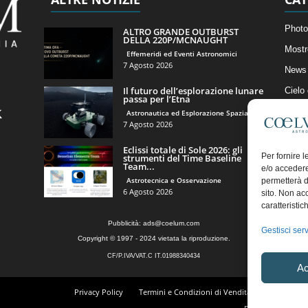
Photo
ALTRO GRANDE OUTBURST
DELLA 220P/MCNAUGHT
Mostr
Effemeridi ed Eventi Astronomici
7 Agosto 2026
News 
Il futuro dell’esplorazione lunare
Cielo
passa per l’Etna
Astro
Astronautica ed Esplorazione Spaziale
7 Agosto 2026
Artico
Eclissi totale di Sole 2026: gli
Il Bl
Per fornire 
strumenti del Time Baseline
Team...
e/o accedere
Astrotecnica e Osservazione
permetterà d
6 Agosto 2026
sito. Non ac
caratteristic
Pubblicità:
ads@coelum.com
Gestisci serv
Copyright © 1997 - 2024 vietata la riproduzione.
CF/P.IVA/VAT.C IT.01988340434
Ac
Privacy Policy
Termini e Condizioni di Vendita
Diritto di r