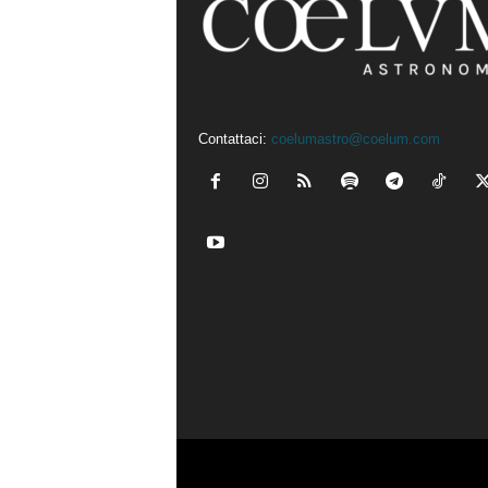
Contattaci:
coelumastro@coelum.com