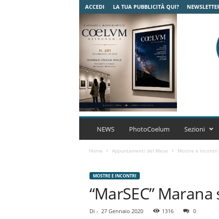
ACCEDI
LA TUA PUBBLICITÀ QUI?
NEWSLETTE
C
o
NEWS
PhotoCoelum
Sezioni
e
l
Home
Appuntamenti del Mese
Mostre e Incontri
u
m
MOSTRE E INCONTRI
A
“MarSEC” Marana s
s
t
r
Di
-
27 Gennaio 2020
1316
0
o