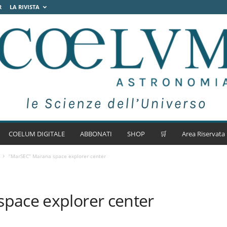
R
LA RIVISTA
COELUM DIGITALE
ABBONATI
SHOP
🛒
Area Riservata
“MarSEC” Marana space explorer center
pace explorer center