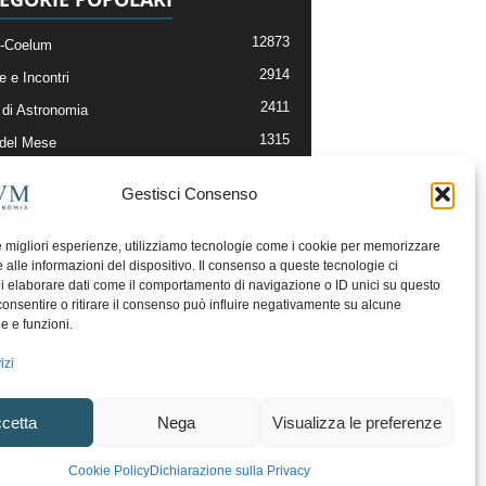
12873
-Coelum
2914
e e Incontri
2411
di Astronomia
1315
 del Mese
365
nomia, Astrofisica e Cosmologia
Gestisci Consenso
268
li e Risorse On-Line
192
og della Redazione
le migliori esperienze, utilizziamo tecnologie come i cookie per memorizzare
 alle informazioni del dispositivo. Il consenso a queste tecnologie ci
i elaborare dati come il comportamento di navigazione o ID unici su questo
consentire o ritirare il consenso può influire negativamente su alcune
he e funzioni.
izi
cetta
Nega
Visualizza le preferenze
ecesso
Regolamento uso sezione PhotoCoelum
Cookie Policy
Dichiarazione sulla Privacy