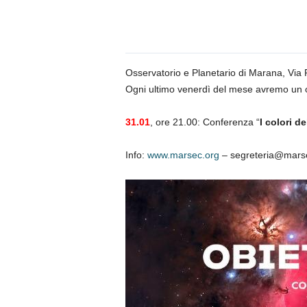
n
o
m
i
a
Osservatorio e Planetario di Marana, Via
Ogni ultimo venerdì del mese avremo un o
31.01
, ore 21.00: Conferenza “
I colori de
Info:
www.marsec.org
– segreteria@mars