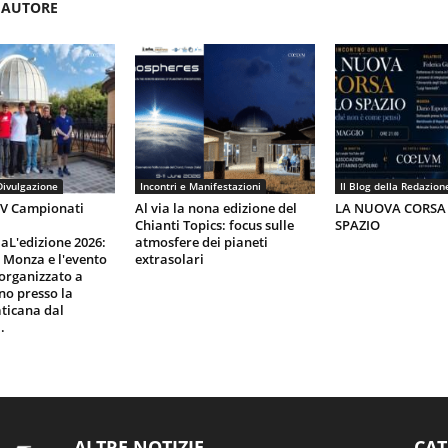
'AUTORE
Divulgazione
Incontri e Manifestazioni
Il Blog della Redazion
IV Campionati
Al via la nona edizione del
LA NUOVA CORSA
Chianti Topics: focus sulle
SPAZIO
aL'edizione 2026:
atmosfere dei pianeti
i Monza e l'evento
extrasolari
organizzato a
gno presso la
ticana dal
.
ALTRE NOTIZIE
CAT