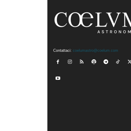
Contattaci:
coelumastro@coelum.com