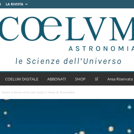
R
LA RIVISTA
COELUM DIGITALE
ABBONATI
SHOP
🛒
Area Riservata
Urano e Giove vicini per tutto il mese di Novembre