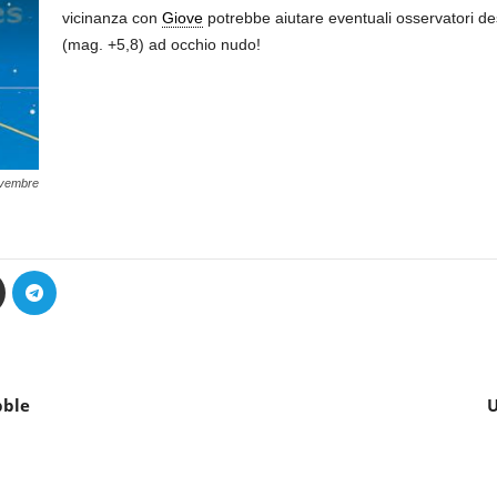
vicinanza con
Giove
potrebbe aiutare eventuali osservatori des
(mag. +5,8) ad occhio nudo!
ovembre
bble
U