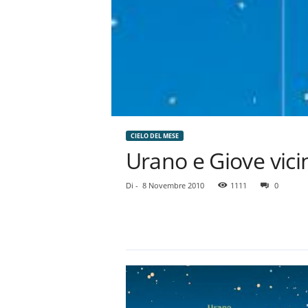
CIELO DEL MESE
Urano e Giove vici
Di
-
8 Novembre 2010
1111
0