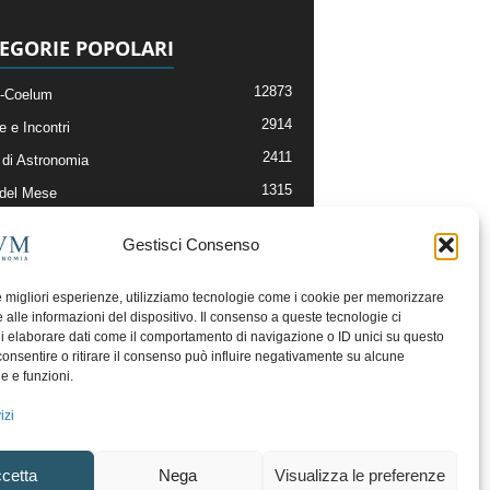
EGORIE POPOLARI
12873
-Coelum
2914
e e Incontri
2411
di Astronomia
1315
 del Mese
365
nomia, Astrofisica e Cosmologia
Gestisci Consenso
268
li e Risorse On-Line
192
og della Redazione
le migliori esperienze, utilizziamo tecnologie come i cookie per memorizzare
 alle informazioni del dispositivo. Il consenso a queste tecnologie ci
i elaborare dati come il comportamento di navigazione o ID unici su questo
consentire o ritirare il consenso può influire negativamente su alcune
he e funzioni.
izi
cetta
Nega
Visualizza le preferenze