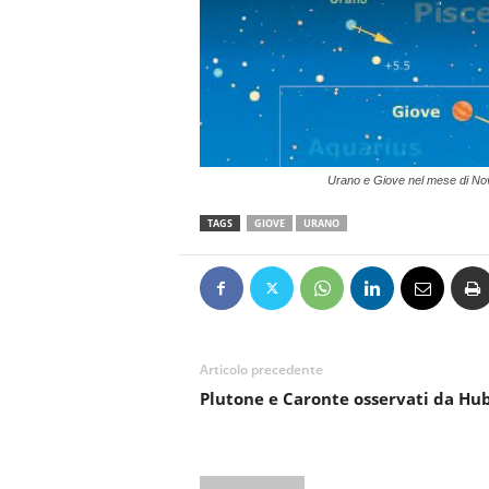
Urano e Giove nel mese di N
TAGS
GIOVE
URANO
Articolo precedente
Plutone e Caronte osservati da Hu