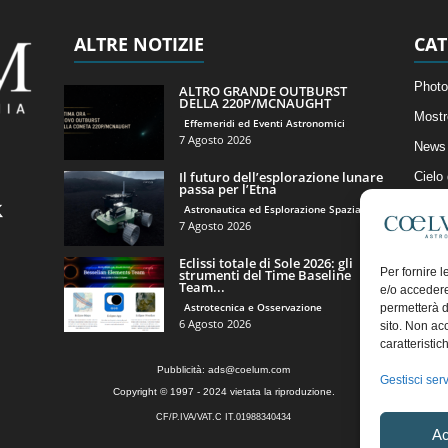
ALTRE NOTIZIE
CAT
Photo
ALTRO GRANDE OUTBURST
DELLA 220P/MCNAUGHT
Mostr
Effemeridi ed Eventi Astronomici
7 Agosto 2026
News 
Il futuro dell’esplorazione lunare
Cielo
passa per l’Etna
Astro
Astronautica ed Esplorazione Spaziale
7 Agosto 2026
Artico
Eclissi totale di Sole 2026: gli
Il Bl
Per fornire 
strumenti del Time Baseline
Team...
e/o accedere
Astrotecnica e Osservazione
permetterà d
6 Agosto 2026
sito. Non ac
caratteristic
Pubblicità:
ads@coelum.com
Gestisci serv
Copyright © 1997 - 2024 vietata la riproduzione.
CF/P.IVA/VAT.C IT.01988340434
Ac