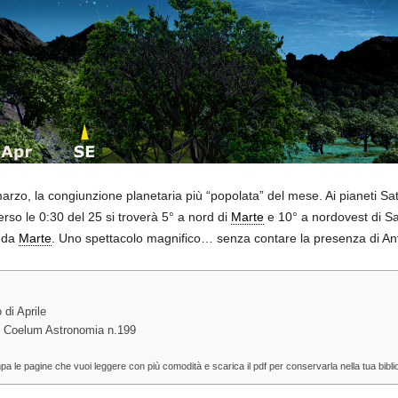
arzo, la congiunzione planetaria più “popolata” del mese. Ai pianeti S
rso le 0:30 del 25 si troverà 5° a nord di
Marte
e 10° a nordovest di Satu
° da
Marte
. Uno spettacolo magnifico… senza contare la presenza di Ant
 di Aprile
vi su Coelum Astronomia n.199
mpa le pagine che vuoi leggere con più comodità e scarica il pdf per conservarla nella tua biblio