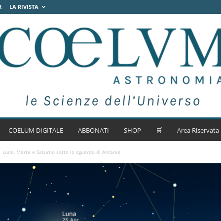
R
LA RIVISTA
COELUM DIGITALE
ABBONATI
SHOP
🛒
Area Riservata
Luna, Marte e Saturno sotto lo sguardo di Antares