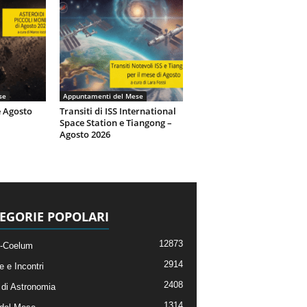
se
Appuntamenti del Mese
e Agosto
Transiti di ISS International
Space Station e Tiangong –
Agosto 2026
EGORIE POPOLARI
12873
-Coelum
2914
e e Incontri
2408
di Astronomia
1314