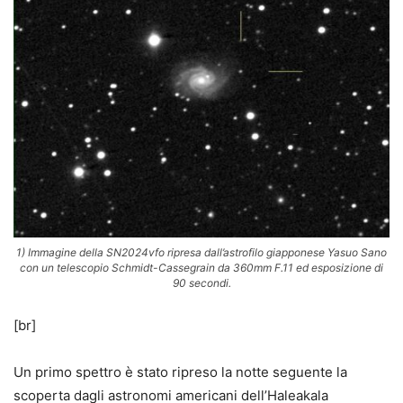
1) Immagine della SN2024vfo ripresa dall’astrofilo giapponese Yasuo Sano
con un telescopio Schmidt-Cassegrain da 360mm F.11 ed esposizione di
90 secondi.
[br]
Un primo spettro è stato ripreso la notte seguente la
scoperta dagli astronomi americani dell’Haleakala