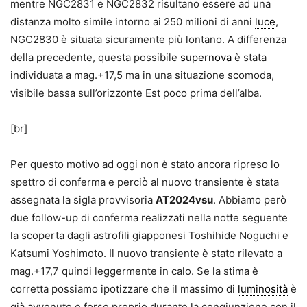
mentre NGC2831 e NGC2832 risultano essere ad una
distanza molto simile intorno ai 250 milioni di anni
luce
,
NGC2830 è situata sicuramente più lontano. A differenza
della precedente, questa possibile
supernova
è stata
individuata a mag.+17,5 ma in una situazione scomoda,
visibile bassa sull’orizzonte Est poco prima dell’alba.
[br]
Per questo motivo ad oggi non è stato ancora ripreso lo
spettro di conferma e perciò al nuovo transiente è stata
assegnata la sigla provvisoria
AT2024vsu
. Abbiamo però
due follow-up di conferma realizzati nella notte seguente
la scoperta dagli astrofili giapponesi Toshihide Noguchi e
Katsumi Yoshimoto. Il nuovo transiente è stato rilevato a
mag.+17,7 quindi leggermente in calo. Se la stima è
corretta possiamo ipotizzare che il massimo di
luminosità
è
già avvenuto e forse proprio durante la congiunzione con il