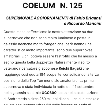
COELUM N. 125
SUPERNOVAE AGGIORNAMENTI di Fabio Briganti
e Riccardo Mancini
Questo mese soffermiamo la nostra attenzione su due
supernovae che non sono molto luminose e poste in
galassie neanche molto fotogeniche, però hanno una
caratteristica molto importante: sono due supernovae
amatoriali. E chi poteva essere l’astrofilo che ha messo a
segno questa bella doppietta? Naturalmente il solito
veterano ricercatore giapponese
Koichi Itagaki
che
raggiunge così quota 184 scoperte, consolidando la terza
posizione della Top Ten mondiale amatoriale. La prima
supernova
è stata individuata la notte dell’11 settembre
nella
galassia a spirale
UGC690
posta nella costellazione
di Andromeda a circa 260 milioni di anni
luce
di distanza e
situata non lontano (circa 5°) dalla famosa
galassia
di