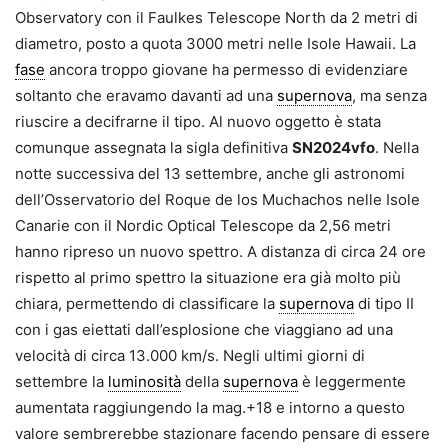
Observatory con il Faulkes Telescope North da 2 metri di
diametro, posto a quota 3000 metri nelle Isole Hawaii. La
fase
ancora troppo giovane ha permesso di evidenziare
soltanto che eravamo davanti ad una
supernova
, ma senza
riuscire a decifrarne il tipo. Al nuovo oggetto è stata
comunque assegnata la sigla definitiva
SN2024vfo
. Nella
notte successiva del 13 settembre, anche gli astronomi
dell’Osservatorio del Roque de los Muchachos nelle Isole
Canarie con il Nordic Optical Telescope da 2,56 metri
hanno ripreso un nuovo spettro. A distanza di circa 24 ore
rispetto al primo spettro la situazione era già molto più
chiara, permettendo di classificare la
supernova
di tipo II
con i gas eiettati dall’esplosione che viaggiano ad una
velocità di circa 13.000 km/s. Negli ultimi giorni di
settembre la
luminosità
della
supernova
è leggermente
aumentata raggiungendo la mag.+18 e intorno a questo
valore sembrerebbe stazionare facendo pensare di essere