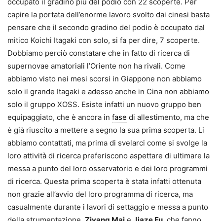
occupato il gradino più del podio con 22 scoperte. Per
capire la portata dell’enorme lavoro svolto dai cinesi basta
pensare che il secondo gradino del podio è occupato dal
mitico Koichi Itagaki con solo, si fa per dire, 7 scoperte.
Dobbiamo perciò constatare che in fatto di ricerca di
supernovae amatoriali l’Oriente non ha rivali. Come
abbiamo visto nei mesi scorsi in Giappone non abbiamo
solo il grande Itagaki e adesso anche in Cina non abbiamo
solo il gruppo XOSS. Esiste infatti un nuovo gruppo ben
equipaggiato, che è ancora in
fase
di allestimento, ma che
è già riuscito a mettere a segno la sua prima scoperta. Li
abbiamo contattati, ma prima di svelarci come si svolge la
loro attività di ricerca preferiscono aspettare di ultimare la
messa a punto del loro osservatorio e dei loro programmi
di ricerca. Questa prima scoperta è stata infatti ottenuta
non grazie all’avvio del loro programma di ricerca, ma
casualmente durante i lavori di settaggio e messa a punto
della strumentazione.
Ziyang Mai
e
Jiaze Fu
, che fanno