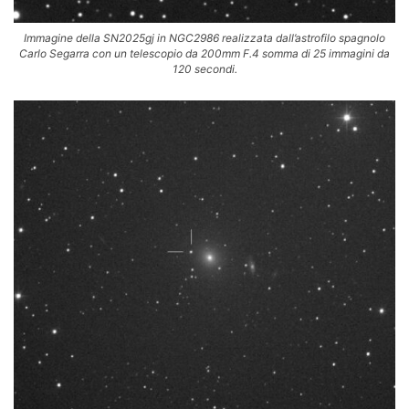
Immagine della SN2025gj in NGC2986 realizzata dall’astrofilo spagnolo
Carlo Segarra con un telescopio da 200mm F.4 somma di 25 immagini da
120 secondi.