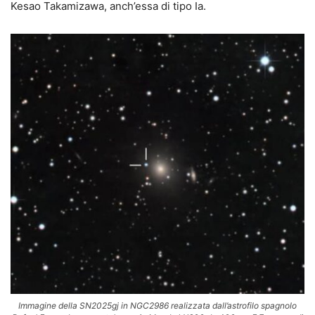
Kesao Takamizawa, anch’essa di tipo Ia.
Immagine della SN2025gj in NGC2986 realizzata dall’astrofilo spagnolo