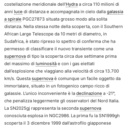
costellazione meridionale dell’
Hydra
a circa 110 milioni di
anni
luce
di distanza e accompagnata in cielo dalla
galassia
a spirale
PGC27873 situata grosso modo alla solita
distanza. Nella stessa notte della scoperta, con il Southern
African Large Telescope da 10 metri di diametro, in
Sudafrica, è stato ripreso lo spettro di conferma che ha
permesso di classificare il nuovo transiente come una
supernova
di tipo Ia scoperta circa due settimane prima
del massimo di
luminosità
e con i gas eiettati
dall’esplosione che viaggiano alla velocità di circa 13.700
km/s. Questa
supernova
è comunque un facile oggetto da
immortalare, situato in un fotogenico campo ricco di
galassie. L’unico inconveniente è la
declinazione
a -21°,
che penalizza leggermente gli osservatori del Nord Italia.
La SN2025gj rappresenta la seconda
supernova
conosciuta esplosa in NGC2986. La prima fu la SN1999gh
scoperta il 3 dicembre 1999 dall’astrofilo giapponese