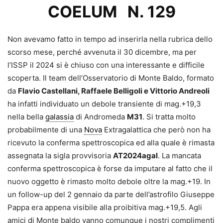
COELUM N. 129
Non avevamo fatto in tempo ad inserirla nella rubrica dello
scorso mese, perché avvenuta il 30 dicembre, ma per
l’ISSP il 2024 si è chiuso con una interessante e difficile
scoperta. Il team dell’Osservatorio di Monte Baldo, formato
da
Flavio Castellani, Raffaele Belligoli e Vittorio Andreoli
ha infatti individuato un debole transiente di mag.+19,3
nella bella
galassia
di Andromeda
M31
. Si tratta molto
probabilmente di una
Nova
Extragalattica che però non ha
ricevuto la conferma spettroscopica ed alla quale è rimasta
assegnata la sigla provvisoria
AT2024agal
. La mancata
conferma spettroscopica è forse da imputare al fatto che il
nuovo oggetto è rimasto molto debole oltre la mag.+19. In
un follow-up del 2 gennaio da parte dell’astrofilo Giuseppe
Pappa era appena visibile alla proibitiva mag.+19,5. Agli
amici di Monte baldo vanno comunque i nostri complimenti