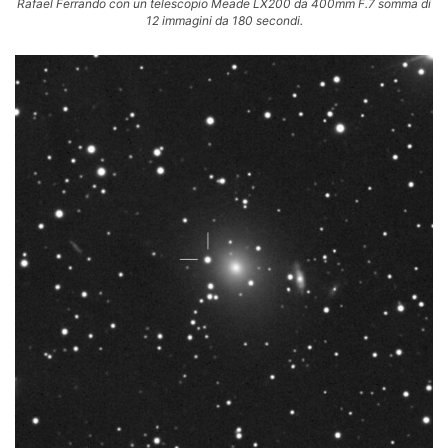
Rafael Ferrando con un telescopio Meade LX200 da 400mm F.7 somma di
12 immagini da 180 secondi.