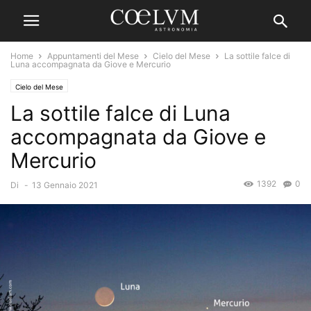
Home
Appuntamenti del Mese
Cielo del Mese
La sottile falce di
Luna accompagnata da Giove e Mercurio
Cielo del Mese
La sottile falce di Luna
accompagnata da Giove e
Mercurio
1392
0
Di
-
13 Gennaio 2021