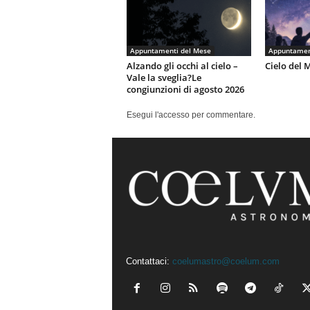
Appuntamenti del Mese
Appuntamen
Alzando gli occhi al cielo –
Cielo del 
Vale la sveglia?Le
congiunzioni di agosto 2026
Esegui l'accesso per commentare.
Contattaci:
coelumastro@coelum.com