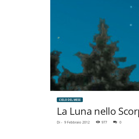
CIELO DEL MESE
La Luna nello Sco
Di
-
9 Febbraio 2012
977
0