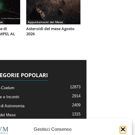
se
Appuntamenti del Mese
e di
Asteroidi del mese Agosto
EMPEL AL
2026
EGORIE POPOLARI
12873
-Coelum
2914
e e Incontri
2409
di Astronomia
1315
 del Mese
365
nomia, Astrofisica e Cosmologia
Gestisci Consenso
268
li e Risorse On-Line