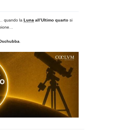
… quando la
Luna
all’Ultimo quarto
si
orpione…
Dschubba
.