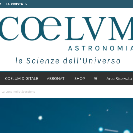
R
LA RIVISTA
COELUM DIGITALE
ABBONATI
SHOP
🛒
Area Riservata
La Luna nello Scorpione