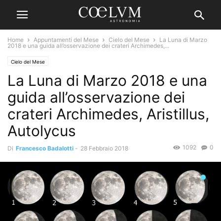
Home
Appuntamenti del Mese
Cielo del Mese
La Luna di Marzo
2018 e una guida all’osservazione dei crateri Archimedes,...
Cielo del Mese
La Luna di Marzo 2018 e una
guida all’osservazione dei
crateri Archimedes, Aristillus,
Autolycus
1092
0
Di
Francesco Badalotti
-
28 Febbraio 2018