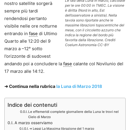
Le fasi della Luna in marzo, calcolate
nostro satellite sorgerà
per le ore 00:00 in TMEC. La visione
sempre più tardi
è diritta (Nord in alto, Est
dell’osservatore a sinistra). Nella
rendendosi pertanto
tavola sono riportate anche le
massime librazioni topocentriche del
visibile nelle ore notturne
mese, con il circoletto azzurro che
entrando in
fase
di Ultimo
indica la regione del bordo più
favorita dalla librazione. Crediti
Quarto alle 12:20 del 9
Coelum Astronomia CC-BY
marzo a –12° sotto
l’orizzonte di sudovest
andando poi a concludere la
fase
calante col Novilunio del
17 marzo alle 14:12.
➜
Continua nella rubrica
la Luna di Marzo 2018
Indice dei contenuti
Le effemeridi complete giornaliere della Luna le trovi nel
Cielo di Marzo
A marzo osserviamo
➜ Leggi La Massima librazione del 1 marzo