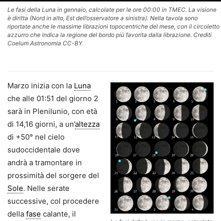
Le fasi della Luna in gennaio, calcolate per le ore 00:00 in TMEC. La visione
è diritta (Nord in alto, Est dell’osservatore a sinistra). Nella tavola sono
riportate anche le massime librazioni topocentriche del mese, con il circoletto
azzurro che indica la regione del bordo più favorita dalla librazione. Crediti
Coelum Astronomia CC-BY
Marzo inizia con la
Luna
che alle 01:51 del giorno 2
sarà in Plenilunio, con età
di 14,16 giorni, a un’
altezza
di +50° nel cielo
sudoccidentale dove
andrà a tramontare in
prossimità del sorgere del
Sole
. Nelle serate
successive, col procedere
della
fase
calante, il