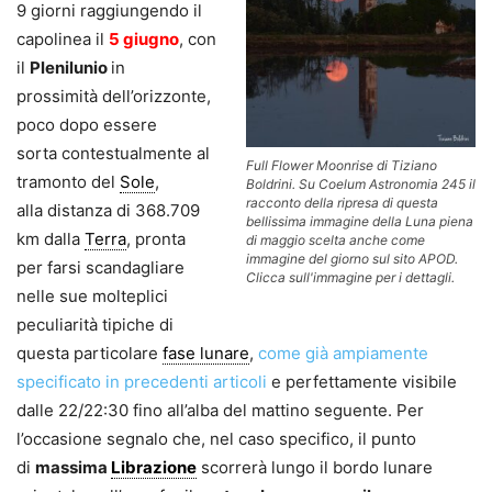
9 giorni raggiungendo il
capolinea il
5 giugno
, con
il
Plenilunio
in
prossimità dell’orizzonte,
poco dopo essere
sorta contestualmente al
Full Flower Moonrise di Tiziano
tramonto del
Sole
,
Boldrini. Su Coelum Astronomia 245 il
racconto della ripresa di questa
alla distanza di 368.709
bellissima immagine della Luna piena
km dalla
Terra
, pronta
di maggio scelta anche come
immagine del giorno sul sito APOD.
per farsi scandagliare
Clicca sull'immagine per i dettagli.
nelle sue molteplici
peculiarità tipiche di
questa particolare
fase lunare
,
come già ampiamente
specificato in precedenti articoli
e perfettamente visibile
dalle 22/22:30 fino all’alba del mattino seguente. Per
l’occasione segnalo che, nel caso specifico, il punto
di
massima
Librazione
scorrerà lungo il bordo lunare