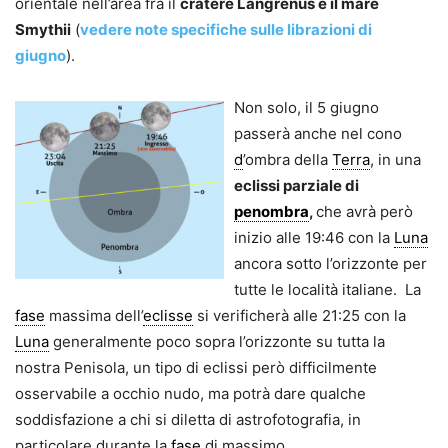
orientale nell’area fra il
cratere Langrenus e il mare
Smythii
(
vedere note specifiche sulle librazioni di
giugno
).
Non solo, il 5 giugno
passerà anche nel cono
d
’ombra della
Terra
, in una
eclissi parziale di
penombra
,
che avrà però
inizio alle 19:46 con la
Luna
ancora sotto l’orizzonte per
tutte le località italiane. La
fase
massima dell’
eclisse
si verificherà alle 21:25 con la
Luna
generalmente poco sopra l’orizzonte su tutta la
nostra Penisola, un tipo di eclissi però difficilmente
osservabile a occhio nudo, ma potrà dare qualche
soddisfazione a chi si diletta di astrofotografia, in
particolare durante la
fase
di massimo.