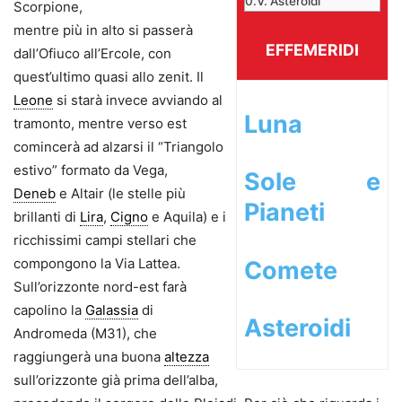
Asteroidi
Scorpione,
mentre più in alto si passerà
EFFEMERIDI
dall’Ofiuco all’Ercole, con
quest’ultimo quasi allo zenit. Il
Leone
si starà invece avviando al
Luna
tramonto, mentre verso est
comincerà ad alzarsi il “Triangolo
estivo” formato da Vega,
Sole e
Deneb
e Altair (le stelle più
Pianeti
brillanti di
Lira
,
Cigno
e Aquila) e i
ricchissimi campi stellari che
compongono la Via Lattea.
Comete
Sull’orizzonte nord-est farà
capolino la
Galassia
di
Asteroidi
Andromeda (M31), che
raggiungerà una buona
altezza
sull’orizzonte già prima dell’alba,