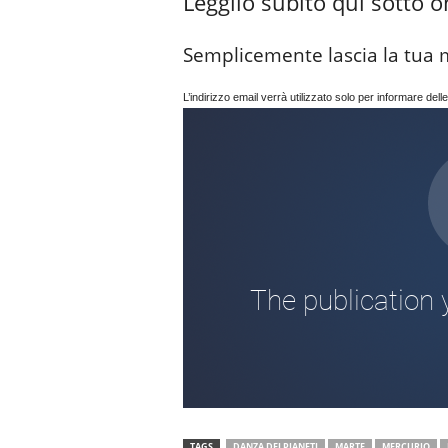
Leggilo subito qui sotto on
Semplicemente lascia la tua mai
L’indirizzo email verrà utilizzato solo per informare delle
TAGS
DANZA DEI PIANETI
MARTE
MERCURIO