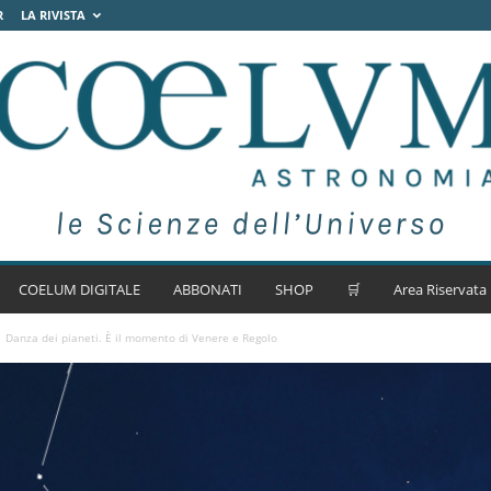
R
LA RIVISTA
COELUM DIGITALE
ABBONATI
SHOP
🛒
Area Riservata
Danza dei pianeti. È il momento di Venere e Regolo