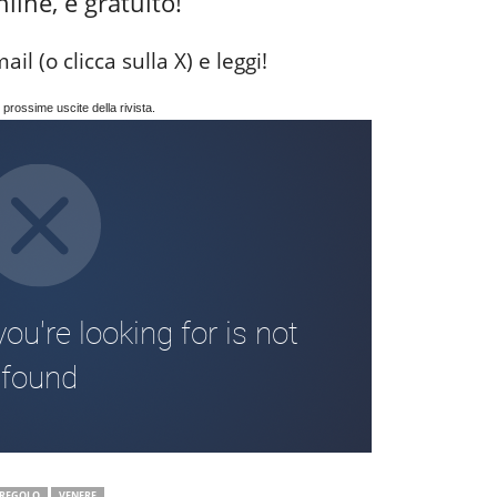
line, è gratuito!
l (o clicca sulla X) e leggi!
 prossime uscite della rivista.
REGOLO
VENERE