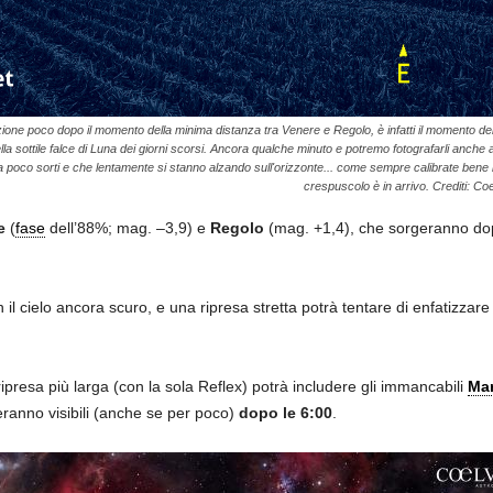
zione poco dopo il momento della minima distanza tra Venere e Regolo, è infatti il momento del
ella sottile falce di Luna dei giorni scorsi. Ancora qualche minuto e potremo fotografarli anch
 poco sorti e che lentamente si stanno alzando sull'orizzonte... come sempre calibrate bene i
crespuscolo è in arrivo. Crediti: C
re
(
fase
dell’88%; mag. –3,9) e
Regolo
(mag. +1,4), che sorgeranno do
 il cielo ancora scuro, e una ripresa stretta potrà tentare di enfatizzare
ipresa più larga (con la sola Reflex) potrà includere gli immancabili
Mar
ranno visibili (anche se per poco)
dopo le 6:00
.