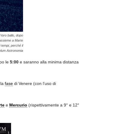
 loro ballo, dopo
e assieme a Marte
 tempi, perché il
oelum Astronomia
po le
5:00
e saranno alla minima distanza
 la
fase
di Venere (con l’uso di
te
e
Mercurio
(rispettivamente a 9° e 12°