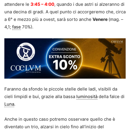
attendere le
3:45 – 4:00
, quando i due astri si alzeranno di
una decina di gradi. A quel punto ci accorgeremo che, circa
a 6° e mezzo più a ovest, sarà sorto anche
Venere
(mag. –
4,1;
fase
70%).
Faranno da sfondo le piccole stelle delle Iadi, visibili da
cieli limpidi e bui, grazie alla bassa
luminosità
della falce di
Luna
.
Anche in questo caso potremo osservare quello che è
diventato un trio, alzarsi in cielo fino all’inizio del