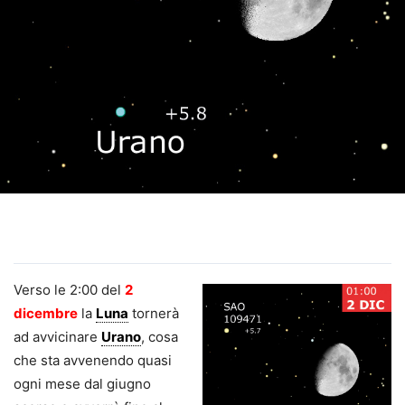
Verso le 2:00 del
2
dicembre
la
Luna
tornerà
ad avvicinare
Urano
, cosa
che sta avvenendo quasi
ogni mese dal giugno