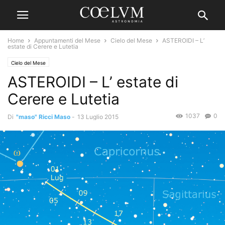
Home
Appuntamenti del Mese
Cielo del Mese
ASTEROIDI – L’
estate di Cerere e Lutetia
Cielo del Mese
ASTEROIDI – L’ estate di
Cerere e Lutetia
1037
0
Di
"maso" Ricci Maso
-
13 Luglio 2015