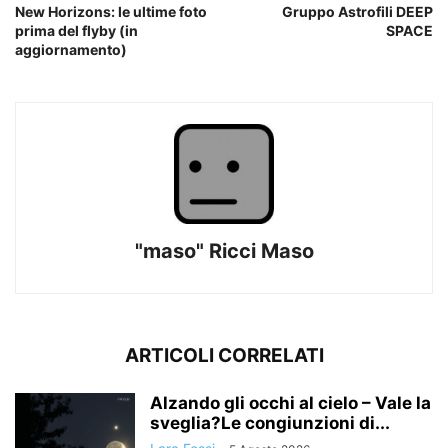
New Horizons: le ultime foto
Gruppo Astrofili DEEP
prima del flyby (in
SPACE
aggiornamento)
"maso" Ricci Maso
ARTICOLI CORRELATI
Alzando gli occhi al cielo – Vale la
sveglia?Le congiunzioni di...