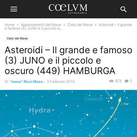
Home
Appuntamenti del Mese
Cielo del Mese
Asteroidi – Il grande
e famoso (3) JUNO e il piccolo e...
Cielo del Mese
Asteroidi – Il grande e famoso
(3) JUNO e il piccolo e
oscuro (449) HAMBURGA
973
0
Di
"maso" Ricci Maso
-
5 Febbraio 2015