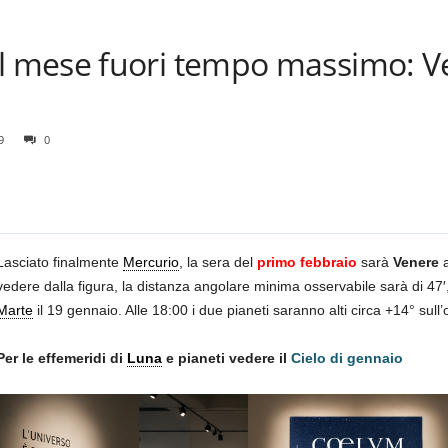
mese fuori tempo massimo: Ven
9
0
Lasciato finalmente
Mercurio
, la sera del
primo febbraio
sarà
Venere
a
vedere dalla figura, la distanza angolare minima osservabile sarà di 47′
Marte
il 19 gennaio. Alle 18:00 i due pianeti saranno alti circa +14° sull
Per le effemeridi di
Luna
e pianeti vedere il
Cielo di gennaio