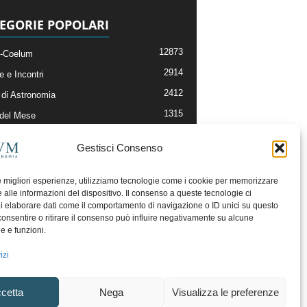
EGORIE POPOLARI
12873
-Coelum
2914
e e Incontri
2412
di Astronomia
1315
 del Mese
365
nomia, Astrofisica e Cosmologia
Gestisci Consenso
268
li e Risorse On-Line
192
og della Redazione
le migliori esperienze, utilizziamo tecnologie come i cookie per memorizzare
 alle informazioni del dispositivo. Il consenso a queste tecnologie ci
i elaborare dati come il comportamento di navigazione o ID unici su questo
consentire o ritirare il consenso può influire negativamente su alcune
he e funzioni.
izi
cetta
Nega
Visualizza le preferenze