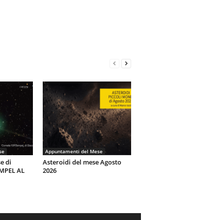
se
Appuntamenti del Mese
e di
Asteroidi del mese Agosto
EMPEL AL
2026