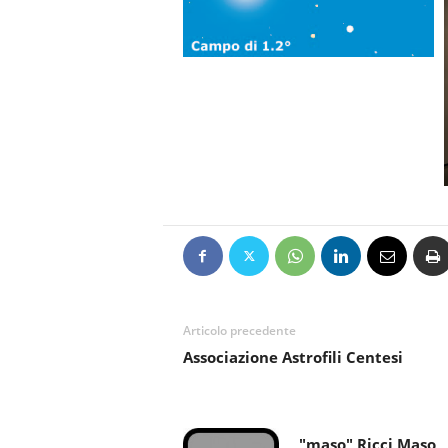
Articolo precedente
Associazione Astrofili Centesi
"maso" Ricci Maso