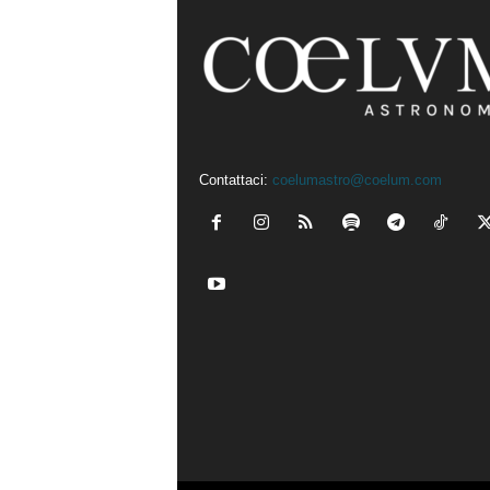
Contattaci:
coelumastro@coelum.com