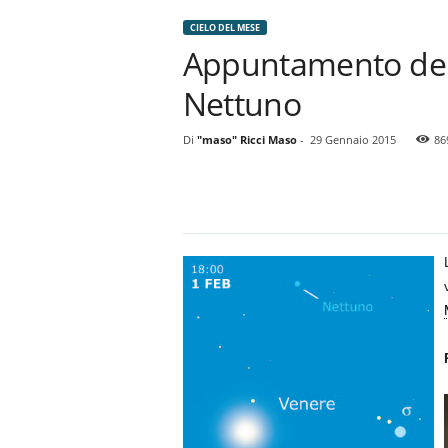
CIELO DEL MESE
Appuntamento del 
Nettuno
Di
"maso" Ricci Maso
-
29 Gennaio 2015
86