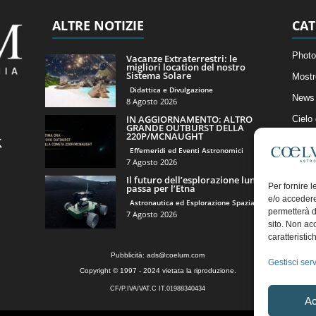
ALTRE NOTIZIE
CAT
Photo
Vacanze Extraterrestri: le
migliori location del nostro
Sistema Solare
Mostr
Didattica e Divulgazione
News 
8 Agosto 2026
IN AGGIORNAMENTO: ALTRO
Cielo
GRANDE OUTBURST DELLA
220P/MCNAUGHT
Astro
Effemeridi ed Eventi Astronomici
Artico
7 Agosto 2026
Il futuro dell’esplorazione lunare
Il Bl
Per fornire 
passa per l’Etna
e/o accedere
Astronautica ed Esplorazione Spaziale
permetterà d
7 Agosto 2026
sito. Non ac
caratteristic
Pubblicità:
ads@coelum.com
Gestisci serv
Copyright © 1997 - 2024 vietata la riproduzione.
CF/P.IVA/VAT.C IT.01988340434
Ac