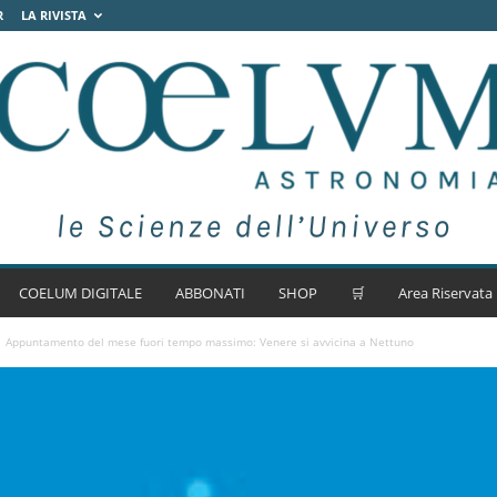
R
LA RIVISTA
COELUM DIGITALE
ABBONATI
SHOP
🛒
Area Riservata
Appuntamento del mese fuori tempo massimo: Venere si avvicina a Nettuno