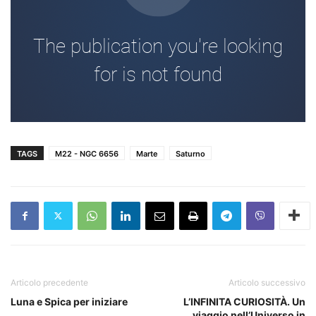
TAGS
M22 - NGC 6656
Marte
Saturno
Articolo precedente
Articolo successivo
Luna e Spica per iniziare
L’INFINITA CURIOSITÀ. Un
viaggio nell’Universo in