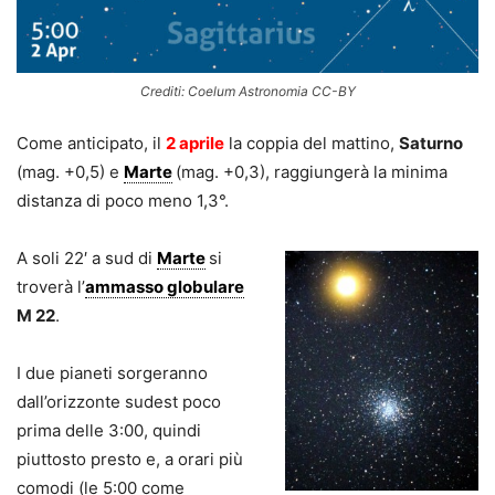
Crediti: Coelum Astronomia CC-BY
Come anticipato, il
2 aprile
la coppia del mattino,
Saturno
(mag. +0,5) e
Marte
(mag. +0,3), raggiungerà la minima
distanza di poco meno 1,3°.
A soli 22′ a sud di
Marte
si
troverà l’
ammasso globulare
M 22
.
I due pianeti sorgeranno
dall’orizzonte sudest poco
prima delle 3:00, quindi
piuttosto presto e, a orari più
comodi (le 5:00 come