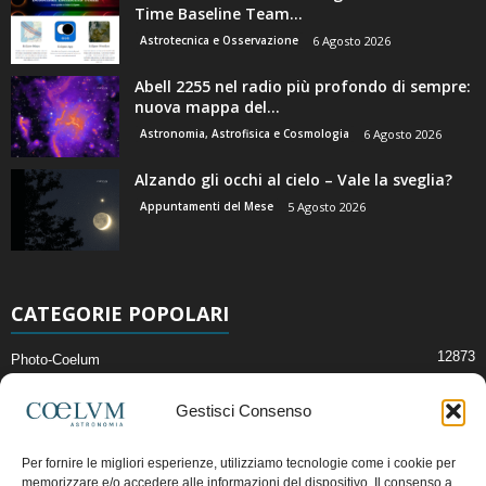
Time Baseline Team...
Astrotecnica e Osservazione
6 Agosto 2026
Abell 2255 nel radio più profondo di sempre:
nuova mappa del...
Astronomia, Astrofisica e Cosmologia
6 Agosto 2026
Alzando gli occhi al cielo – Vale la sveglia?
Appuntamenti del Mese
5 Agosto 2026
CATEGORIE POPOLARI
12873
Photo-Coelum
2914
Mostre e Incontri
Gestisci Consenso
2409
News di Astronomia
1315
Cielo del Mese
Per fornire le migliori esperienze, utilizziamo tecnologie come i cookie per
memorizzare e/o accedere alle informazioni del dispositivo. Il consenso a