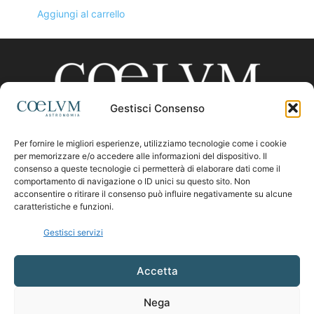
Aggiungi al carrello
Gestisci Consenso
Per fornire le migliori esperienze, utilizziamo tecnologie come i cookie
CHI SIAMO
per memorizzare e/o accedere alle informazioni del dispositivo. Il
consenso a queste tecnologie ci permetterà di elaborare dati come il
comportamento di navigazione o ID unici su questo sito. Non
acconsentire o ritirare il consenso può influire negativamente su alcune
Contattaci:
coelumastro@coelum.com
caratteristiche e funzioni.
Gestisci servizi
SEGUICI
Accetta
Nega