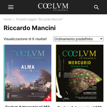
Home
Prodotti taggati “Riccardo Mancini”
Riccardo Mancini
Visualizzazione di 6 risultati
Coelum Astronomia n° 262