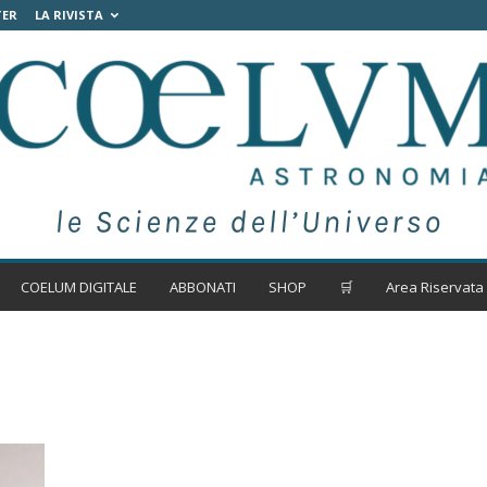
TER
LA RIVISTA
COELUM DIGITALE
ABBONATI
SHOP
🛒
Area Riservata