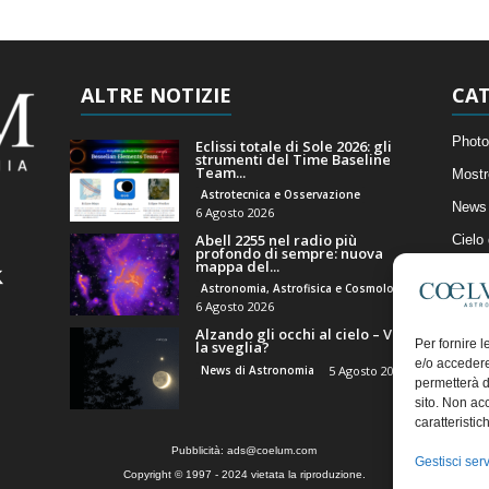
ALTRE NOTIZIE
CAT
Photo
Eclissi totale di Sole 2026: gli
strumenti del Time Baseline
Team...
Mostr
Astrotecnica e Osservazione
News 
6 Agosto 2026
Abell 2255 nel radio più
Cielo
profondo di sempre: nuova
mappa del...
Astro
Astronomia, Astrofisica e Cosmologia
Artico
6 Agosto 2026
Alzando gli occhi al cielo – Vale
Il Bl
Per fornire 
la sveglia?
e/o accedere
News di Astronomia
5 Agosto 2026
permetterà d
sito. Non ac
caratteristic
Pubblicità:
ads@coelum.com
Gestisci serv
Copyright © 1997 - 2024 vietata la riproduzione.