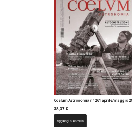
n
o
m
i
a
Coelum Astronomia n° 261 aprile/maggio 2
38,37
€
Aggiungi al carrello