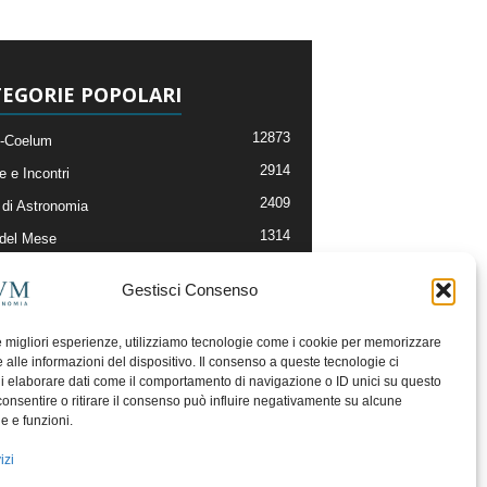
EGORIE POPOLARI
12873
-Coelum
2914
e e Incontri
2409
di Astronomia
1314
 del Mese
365
nomia, Astrofisica e Cosmologia
Gestisci Consenso
268
li e Risorse On-Line
192
og della Redazione
le migliori esperienze, utilizziamo tecnologie come i cookie per memorizzare
 alle informazioni del dispositivo. Il consenso a queste tecnologie ci
i elaborare dati come il comportamento di navigazione o ID unici su questo
consentire o ritirare il consenso può influire negativamente su alcune
he e funzioni.
izi