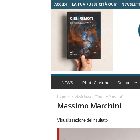
ACCEDI
LA TUA PUBBLICITÀ QUI?
NEWSLET
C
o
NEWS
PhotoCoelum
Sezioni
e
l
Home
Prodotti taggati “Massimo Marchini”
u
Massimo Marchini
m
A
Visualizzazione del risultato
s
t
r
o