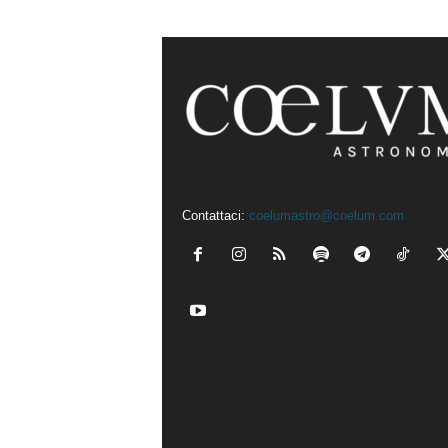
Contattaci:
coelumastro@coelum.com