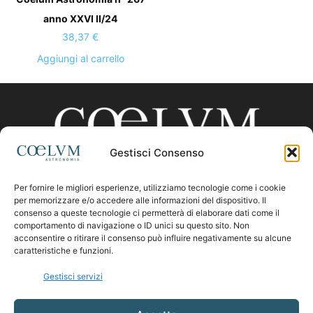
anno XXVI II/24
38,37
€
Aggiungi al carrello
Gestisci Consenso
Per fornire le migliori esperienze, utilizziamo tecnologie come i cookie
CHI SIAMO
per memorizzare e/o accedere alle informazioni del dispositivo. Il
consenso a queste tecnologie ci permetterà di elaborare dati come il
comportamento di navigazione o ID unici su questo sito. Non
acconsentire o ritirare il consenso può influire negativamente su alcune
Contattaci:
coelumastro@coelum.com
caratteristiche e funzioni.
Gestisci servizi
SEGUICI