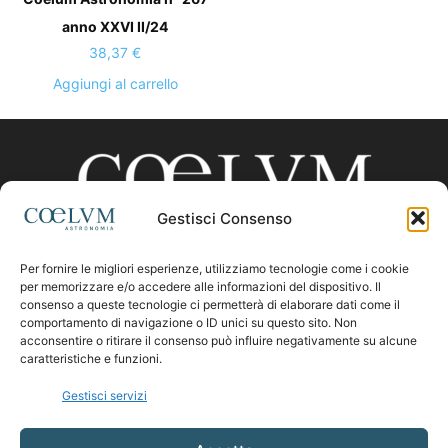
anno XXVI II/24
38,37
€
Aggiungi al carrello
Gestisci Consenso
Per fornire le migliori esperienze, utilizziamo tecnologie come i cookie
CHI SIAMO
per memorizzare e/o accedere alle informazioni del dispositivo. Il
consenso a queste tecnologie ci permetterà di elaborare dati come il
comportamento di navigazione o ID unici su questo sito. Non
acconsentire o ritirare il consenso può influire negativamente su alcune
Contattaci:
coelumastro@coelum.com
caratteristiche e funzioni.
Gestisci servizi
SEGUICI