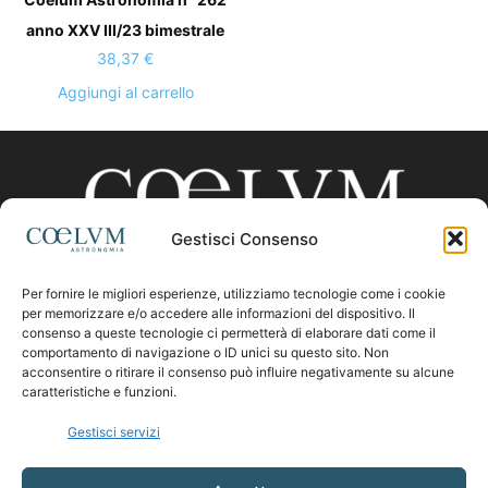
anno XXV III/23 bimestrale
38,37
€
Aggiungi al carrello
Gestisci Consenso
Per fornire le migliori esperienze, utilizziamo tecnologie come i cookie
CHI SIAMO
per memorizzare e/o accedere alle informazioni del dispositivo. Il
consenso a queste tecnologie ci permetterà di elaborare dati come il
comportamento di navigazione o ID unici su questo sito. Non
acconsentire o ritirare il consenso può influire negativamente su alcune
Contattaci:
coelumastro@coelum.com
caratteristiche e funzioni.
Gestisci servizi
SEGUICI