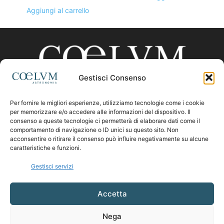
Aggiungi al carrello
Gestisci Consenso
Per fornire le migliori esperienze, utilizziamo tecnologie come i cookie
CHI SIAMO
per memorizzare e/o accedere alle informazioni del dispositivo. Il
consenso a queste tecnologie ci permetterà di elaborare dati come il
comportamento di navigazione o ID unici su questo sito. Non
acconsentire o ritirare il consenso può influire negativamente su alcune
Contattaci:
coelumastro@coelum.com
caratteristiche e funzioni.
Gestisci servizi
SEGUICI
Accetta
Nega