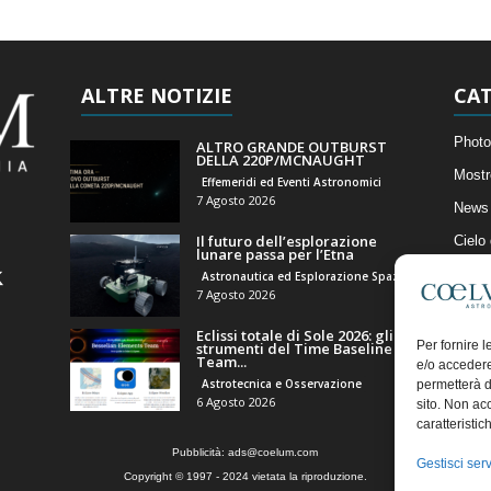
ALTRE NOTIZIE
CAT
Photo
ALTRO GRANDE OUTBURST
DELLA 220P/MCNAUGHT
Mostr
Effemeridi ed Eventi Astronomici
7 Agosto 2026
News 
Il futuro dell’esplorazione
Cielo
lunare passa per l’Etna
Astro
Astronautica ed Esplorazione Spaziale
7 Agosto 2026
Artico
Eclissi totale di Sole 2026: gli
Il Bl
Per fornire 
strumenti del Time Baseline
Team...
e/o accedere
Astrotecnica e Osservazione
permetterà d
6 Agosto 2026
sito. Non ac
caratteristic
Pubblicità:
ads@coelum.com
Gestisci serv
Copyright © 1997 - 2024 vietata la riproduzione.