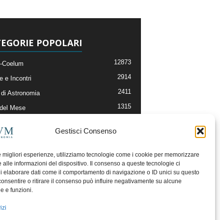
EGORIE POPOLARI
12873
-Coelum
2914
e e Incontri
2411
di Astronomia
1315
 del Mese
365
nomia, Astrofisica e Cosmologia
Gestisci Consenso
268
li e Risorse On-Line
192
og della Redazione
le migliori esperienze, utilizziamo tecnologie come i cookie per memorizzare
 alle informazioni del dispositivo. Il consenso a queste tecnologie ci
i elaborare dati come il comportamento di navigazione o ID unici su questo
consentire o ritirare il consenso può influire negativamente su alcune
he e funzioni.
izi