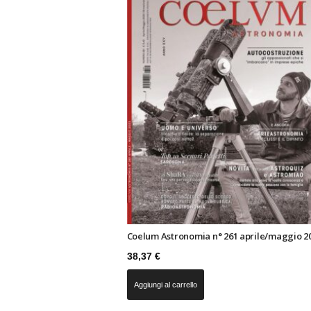
n
o
m
i
a
Coelum Astronomia n° 261 aprile/maggio 2
38,37
€
Aggiungi al carrello