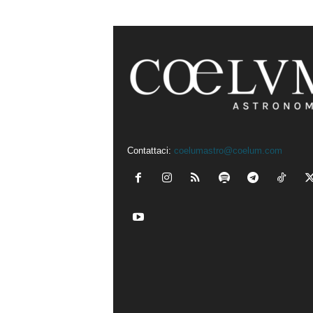
Contattaci:
coelumastro@coelum.com