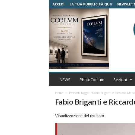
ACCEDI
LA TUA PUBBLICITÀ QUI?
NEWSLET
C
o
NEWS
PhotoCoelum
Sezioni
e
l
Home
Prodotti taggati “Fabio Briganti e Riccardo Manc
u
Fabio Briganti e Riccar
m
A
Visualizzazione del risultato
s
t
r
o