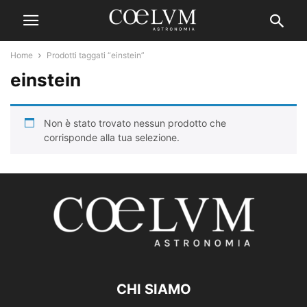
Home
Prodotti taggati “einstein”
einstein
Non è stato trovato nessun prodotto che
corrisponde alla tua selezione.
CHI SIAMO