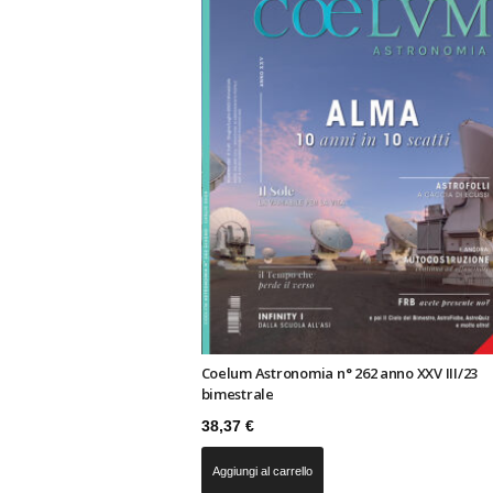
n
o
m
i
a
Coelum Astronomia n° 262 anno XXV III/23
bimestrale
38,37
€
Aggiungi al carrello