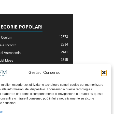
EGORIE POPOLARI
12873
-Coelum
2914
e e Incontri
2411
di Astronomia
1315
 del Mese
365
nomia, Astrofisica e Cosmologia
Gestisci Consenso
268
li e Risorse On-Line
192
og della Redazione
le migliori esperienze, utilizziamo tecnologie come i cookie per memorizzare
 alle informazioni del dispositivo. Il consenso a queste tecnologie ci
i elaborare dati come il comportamento di navigazione o ID unici su questo
consentire o ritirare il consenso può influire negativamente su alcune
he e funzioni.
izi