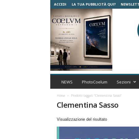
ACCEDI
LA TUA PUBBLICITÀ QUI?
NEWSLET
C
o
NEWS
PhotoCoelum
Sezioni
e
l
Home
Prodotti taggati “Clementina Sasso”
u
Clementina Sasso
m
A
Visualizzazione del risultato
s
t
r
o