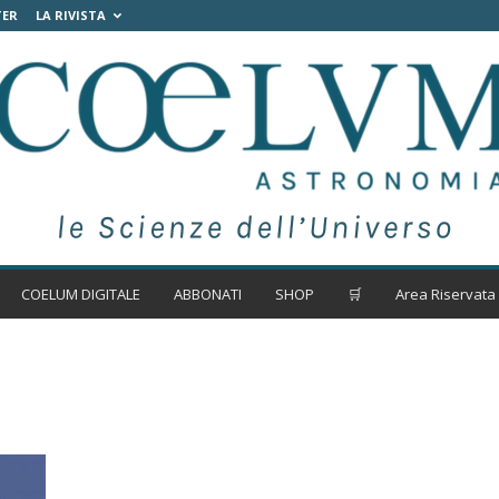
TER
LA RIVISTA
COELUM DIGITALE
ABBONATI
SHOP
🛒
Area Riservata