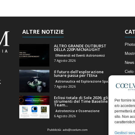
ALTRE NOTIZIE
CAT
Photo
ALTRO GRANDE OUTBURST
DELLA 220P/MCNAUGHT
Mostr
Effemeridi ed Eventi Astronomici
7 Agosto 2026
News 
Il futuro dell’esplorazione
Cielo
lunare passa per l’Etna
Astro
Astronautica ed Esplorazione Spaziale
7 Agosto 2026
Artico
Eclissi totale di Sole 2026: gli
Il Bl
Per fornire 
strumenti del Time Baseline
Team...
e/o accedere
Astrotecnica e Osservazione
permetterà d
6 Agosto 2026
sito. Non ac
caratteristic
Pubblicità:
ads@coelum.com
Gestisci serv