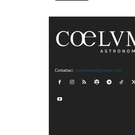
Contattaci:
coelumastro@coelum.com