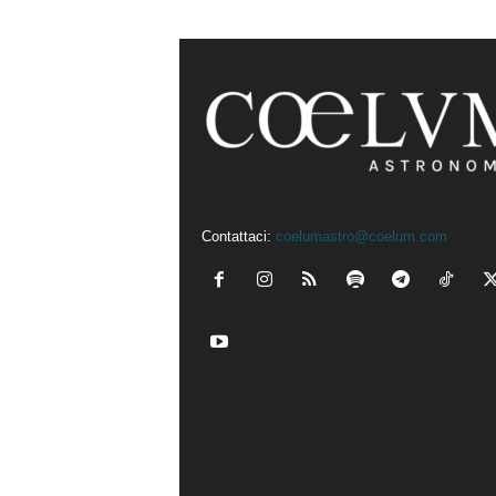
Contattaci:
coelumastro@coelum.com