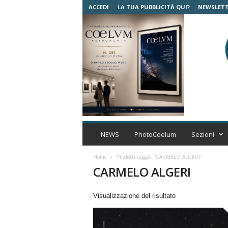
ACCEDI
LA TUA PUBBLICITÀ QUI?
NEWSLET
C
o
NEWS
PhotoCoelum
Sezioni
e
l
Home
Prodotti taggati “CARMELO ALGERI”
u
CARMELO ALGERI
m
A
Visualizzazione del risultato
s
t
r
o