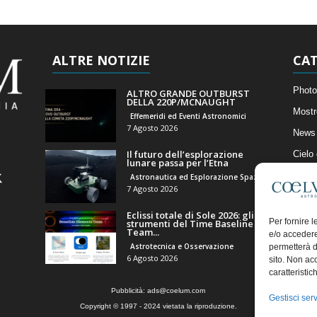
ALTRE NOTIZIE
CAT
Photo
ALTRO GRANDE OUTBURST
DELLA 220P/MCNAUGHT
Mostr
Effemeridi ed Eventi Astronomici
7 Agosto 2026
News 
Il futuro dell’esplorazione
Cielo
lunare passa per l’Etna
Astro
Astronautica ed Esplorazione Spaziale
7 Agosto 2026
Artico
Eclissi totale di Sole 2026: gli
Il Bl
Per fornire 
strumenti del Time Baseline
Team...
e/o accedere
Astrotecnica e Osservazione
permetterà d
6 Agosto 2026
sito. Non ac
caratteristic
Pubblicità:
ads@coelum.com
Gestisci serv
Copyright © 1997 - 2024 vietata la riproduzione.