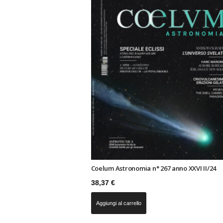
n
o
m
i
a
Coelum Astronomia n° 267 anno XXVI II/24
38,37
€
Aggiungi al carrello