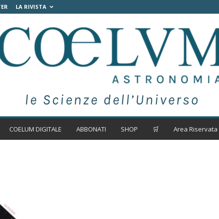
TER
LA RIVISTA
COELUM DIGITALE
ABBONATI
SHOP
🛒
Area Riservata