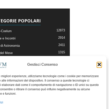
EGORIE POPOLARI
12873
-Coelum
2914
e e Incontri
2411
di Astronomia
1315
 del Mese
365
nomia, Astrofisica e Cosmologia
Gestisci Consenso
268
li e Risorse On-Line
192
og della Redazione
le migliori esperienze, utilizziamo tecnologie come i cookie per memorizzare
 alle informazioni del dispositivo. Il consenso a queste tecnologie ci
i elaborare dati come il comportamento di navigazione o ID unici su questo
consentire o ritirare il consenso può influire negativamente su alcune
he e funzioni.
izi