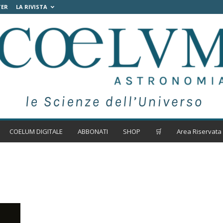
TER
LA RIVISTA
COELUM DIGITALE
ABBONATI
SHOP
🛒
Area Riservata