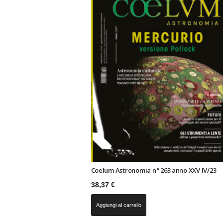
n
o
m
i
a
Coelum Astronomia n° 263 anno XXV IV/23
38,37
€
Aggiungi al carrello