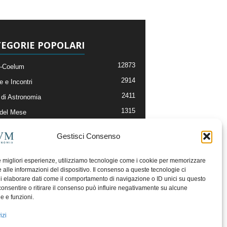
EGORIE POPOLARI
12873
-Coelum
2914
e e Incontri
2411
di Astronomia
1315
 del Mese
365
nomia, Astrofisica e Cosmologia
Gestisci Consenso
268
li e Risorse On-Line
192
og della Redazione
le migliori esperienze, utilizziamo tecnologie come i cookie per memorizzare
 alle informazioni del dispositivo. Il consenso a queste tecnologie ci
i elaborare dati come il comportamento di navigazione o ID unici su questo
consentire o ritirare il consenso può influire negativamente su alcune
he e funzioni.
izi