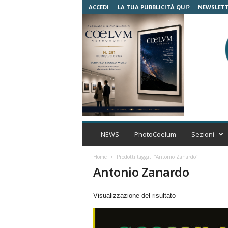
ACCEDI
LA TUA PUBBLICITÀ QUI?
NEWSLET
C
o
NEWS
PhotoCoelum
Sezioni
e
l
Home
Prodotti taggati “Antonio Zanardo”
u
Antonio Zanardo
m
A
Visualizzazione del risultato
s
t
r
o