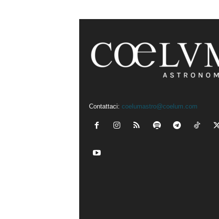
Contattaci:
coelumastro@coelum.com