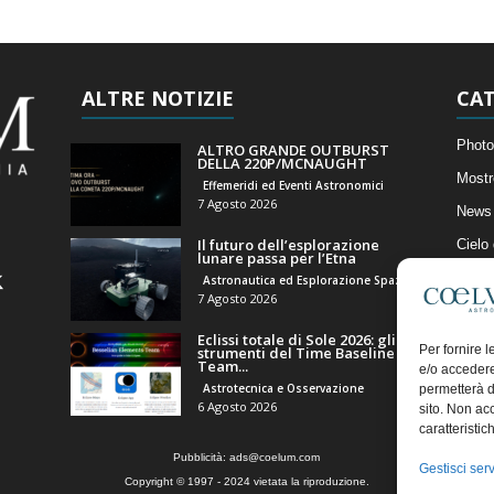
ALTRE NOTIZIE
CAT
Photo
ALTRO GRANDE OUTBURST
DELLA 220P/MCNAUGHT
Mostr
Effemeridi ed Eventi Astronomici
7 Agosto 2026
News 
Il futuro dell’esplorazione
Cielo
lunare passa per l’Etna
Astro
Astronautica ed Esplorazione Spaziale
7 Agosto 2026
Artico
Eclissi totale di Sole 2026: gli
Il Bl
Per fornire 
strumenti del Time Baseline
Team...
e/o accedere
Astrotecnica e Osservazione
permetterà d
6 Agosto 2026
sito. Non ac
caratteristic
Pubblicità:
ads@coelum.com
Gestisci serv
Copyright © 1997 - 2024 vietata la riproduzione.